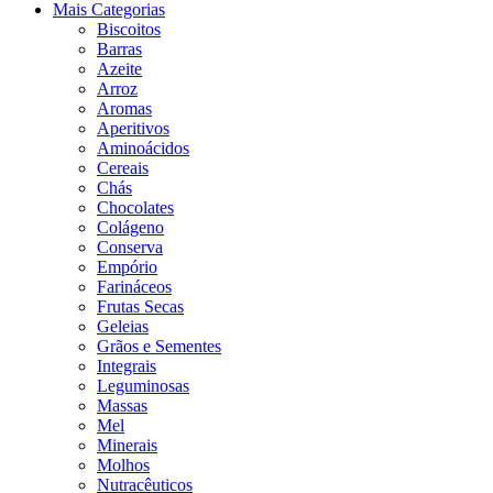
Mais Categorias
Biscoitos
Barras
Azeite
Arroz
Aromas
Aperitivos
Aminoácidos
Cereais
Chás
Chocolates
Colágeno
Conserva
Empório
Farináceos
Frutas Secas
Geleias
Grãos e Sementes
Integrais
Leguminosas
Massas
Mel
Minerais
Molhos
Nutracêuticos