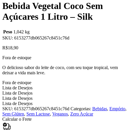
Bebida Vegetal Coco Sem
Açúcares 1 Litro – Silk
Peso
1,042 kg
SKU:
6153277db065267c8451c76d
R$
18,90
Fora de estoque
O delicioso sabor do leite de coco, com seu toque tropical, vem
deixar a vida mais leve.
Fora de estoque
Lista de Desejos
Lista de Desejos
Lista de Desejos
Lista de Desejos
SKU:
6153277db065267c8451c76d
Categorias:
Bebidas
,
Empório
,
Sem Glúten
,
Sem Lactose
,
Veganos
,
Zero Açúcar
Calcular o Frete