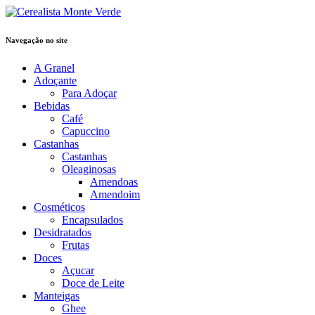
Navegação no site
A Granel
Adoçante
Para Adoçar
Bebidas
Café
Capuccino
Castanhas
Castanhas
Oleaginosas
Amendoas
Amendoim
Cosméticos
Encapsulados
Desidratados
Frutas
Doces
Açucar
Doce de Leite
Manteigas
Ghee