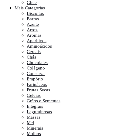
Ghee
Mais Categorias
Biscoitos
Barras
Azeite
Arroz
Aromas
Aperitivos
Aminoácidos
Cereais
Chás
Chocolates
Colágeno
Conserva
Empório
Farináceos
Frutas Secas
Geleias
Grãos e Sementes
Integrais
Leguminosas
Massas
Mel
Minerais
Molhos