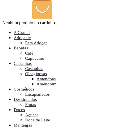
Nenhum produto no carrinho.
A Granel
Adoçante
Para Adoçar
Bebidas
Café
Capuccino
Castanhas
Castanhas
Oleaginosas
Amendoas
Amendoim
Cosméticos
Encapsulados
Desidratados
Frutas
Doces
Açucar
Doce de Leite
Manteigas