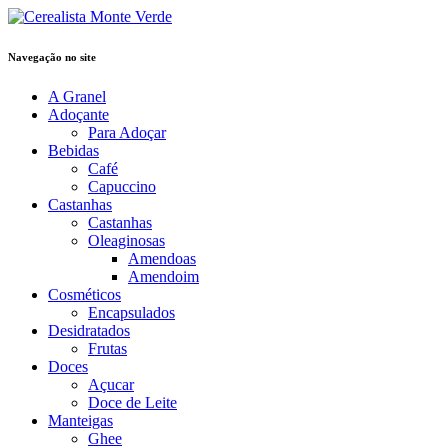
Navegação no site
A Granel
Adoçante
Para Adoçar
Bebidas
Café
Capuccino
Castanhas
Castanhas
Oleaginosas
Amendoas
Amendoim
Cosméticos
Encapsulados
Desidratados
Frutas
Doces
Açucar
Doce de Leite
Manteigas
Ghee