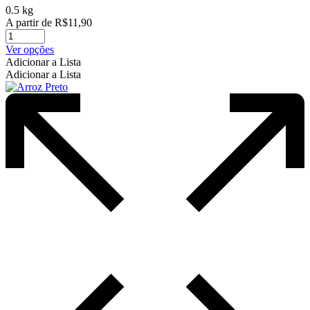
0.5 kg
A partir de
R$
11,90
Este
Ver opções
produto
Adicionar a Lista
tem
Adicionar a Lista
várias
variantes.
As
opções
podem
ser
escolhidas
na
página
do
produto