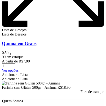
Lista de Desejos
Lista de Desejos
Quinoa em Grãos
0.5 kg
99 em estoque
A partir de
R$
7,90
Este
Ver opções
produto
Adicionar a Lista
tem
Adicionar a Lista
várias
variantes.
Farinha sem Glúten 500gr – Aminna
R$
18,90
As
Fora de estoque
opções
podem
Quem Somos
ser