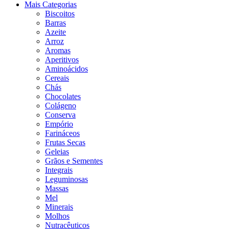
Mais Categorias
Biscoitos
Barras
Azeite
Arroz
Aromas
Aperitivos
Aminoácidos
Cereais
Chás
Chocolates
Colágeno
Conserva
Empório
Farináceos
Frutas Secas
Geleias
Grãos e Sementes
Integrais
Leguminosas
Massas
Mel
Minerais
Molhos
Nutracêuticos