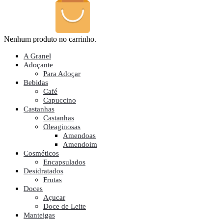
Nenhum produto no carrinho.
A Granel
Adoçante
Para Adoçar
Bebidas
Café
Capuccino
Castanhas
Castanhas
Oleaginosas
Amendoas
Amendoim
Cosméticos
Encapsulados
Desidratados
Frutas
Doces
Açucar
Doce de Leite
Manteigas