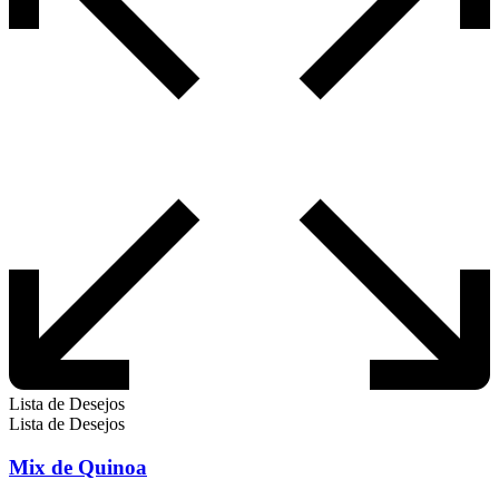
escolhidas
na
página
do
produto
Lista de Desejos
Lista de Desejos
Mix de Quinoa