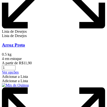
Lista de Desejos
Lista de Desejos
Arroz Preto
0.5 kg
4 em estoque
A partir de
R$
11,90
Este
Ver opções
produto
Adicionar a Lista
tem
Adicionar a Lista
várias
variantes.
As
opções
podem
ser