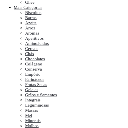
Ghee
Mais Categorias
Biscoitos
Barras
Azeite
Arroz
Aromas
Aperitivos
Aminoácidos
Cereais
Chás
Chocolates
Colágeno
Conserva
Empório
Farináceos
Frutas Secas
Geleias
Grãos e Sementes
Integrais
Leguminosas
Massas
Mel
Minerais
Molhos