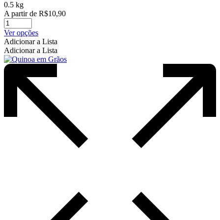
0.5 kg
A partir de
R$
10,90
Este
Ver opções
produto
Adicionar a Lista
tem
Adicionar a Lista
várias
variantes.
As
opções
podem
ser
escolhidas
na
página
do
produto