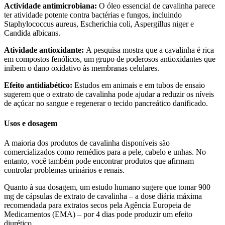
Actividade antimicrobiana:
O óleo essencial de cavalinha parece
ter atividade potente contra bactérias e fungos, incluindo
Staphylococcus aureus, Escherichia coli, Aspergillus niger e
Candida albicans.
Atividade antioxidante:
A pesquisa mostra que a cavalinha é rica
em compostos fenólicos, um grupo de poderosos antioxidantes que
inibem o dano oxidativo às membranas celulares.
Efeito antidiabético:
Estudos em animais e em tubos de ensaio
sugerem que o extrato de cavalinha pode ajudar a reduzir os níveis
de açúcar no sangue e regenerar o tecido pancreático danificado.
Usos e dosagem
A maioria dos produtos de cavalinha disponíveis são
comercializados como remédios para a pele, cabelo e unhas. No
entanto, você também pode encontrar produtos que afirmam
controlar problemas urinários e renais.
Quanto à sua dosagem, um estudo humano sugere que tomar 900
mg de cápsulas de extrato de cavalinha – a dose diária máxima
recomendada para extratos secos pela Agência Europeia de
Medicamentos (EMA) – por 4 dias pode produzir um efeito
diurético.