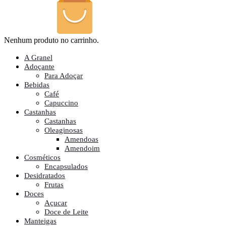
Nenhum produto no carrinho.
A Granel
Adoçante
Para Adoçar
Bebidas
Café
Capuccino
Castanhas
Castanhas
Oleaginosas
Amendoas
Amendoim
Cosméticos
Encapsulados
Desidratados
Frutas
Doces
Açucar
Doce de Leite
Manteigas