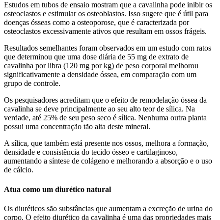
Estudos em tubos de ensaio mostram que a cavalinha pode inibir os
osteoclastos e estimular os osteoblastos. Isso sugere que é útil para
doenças ósseas como a osteoporose, que é caracterizada por
osteoclastos excessivamente ativos que resultam em ossos frágeis.
Resultados semelhantes foram observados em um estudo com ratos
que determinou que uma dose diária de 55 mg de extrato de
cavalinha por libra (120 mg por kg) de peso corporal melhorou
significativamente a densidade óssea, em comparação com um
grupo de controle.
Os pesquisadores acreditam que o efeito de remodelação óssea da
cavalinha se deve principalmente ao seu alto teor de sílica. Na
verdade, até 25% de seu peso seco é sílica. Nenhuma outra planta
possui uma concentração tão alta deste mineral.
A sílica, que também está presente nos ossos, melhora a formação,
densidade e consistência do tecido ósseo e cartilaginoso,
aumentando a síntese de colágeno e melhorando a absorção e o uso
de cálcio.
Atua como um diurético natural
Os diuréticos são substâncias que aumentam a excreção de urina do
corpo. O efeito diurético da cavalinha é uma das propriedades mais