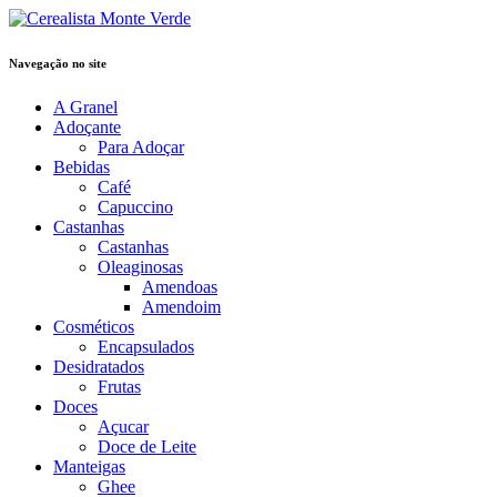
Navegação no site
A Granel
Adoçante
Para Adoçar
Bebidas
Café
Capuccino
Castanhas
Castanhas
Oleaginosas
Amendoas
Amendoim
Cosméticos
Encapsulados
Desidratados
Frutas
Doces
Açucar
Doce de Leite
Manteigas
Ghee