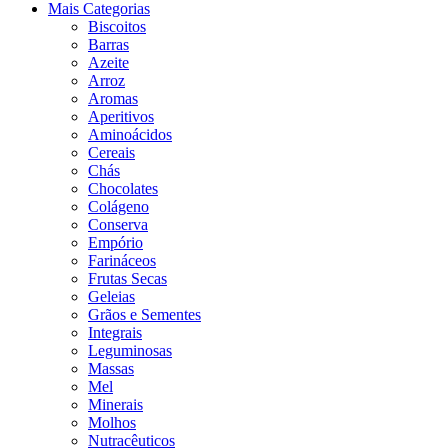
Mais Categorias
Biscoitos
Barras
Azeite
Arroz
Aromas
Aperitivos
Aminoácidos
Cereais
Chás
Chocolates
Colágeno
Conserva
Empório
Farináceos
Frutas Secas
Geleias
Grãos e Sementes
Integrais
Leguminosas
Massas
Mel
Minerais
Molhos
Nutracêuticos