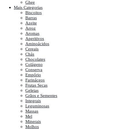
Ghee
Mais Categorias
Biscoitos
Barras
Azeite
Arroz
Aromas
Aperitivos
Aminoácidos
Cereais
Chás
Chocolates
Colágeno
Conserva
Empório
Farináceos
Frutas Secas
Geleias
Grãos e Sementes
Integrais
Leguminosas
Massas
Mel
Minerais
Molhos