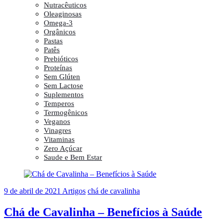
Nutracêuticos
Oleaginosas
Omega-3
Orgânicos
Pastas
Patês
Prebióticos
Proteínas
Sem Glúten
Sem Lactose
Suplementos
Temperos
Termogênicos
Veganos
Vinagres
Vitaminas
Zero Açúcar
Saude e Bem Estar
9 de abril de 2021
Artigos
chá de cavalinha
Chá de Cavalinha – Benefícios à Saúde