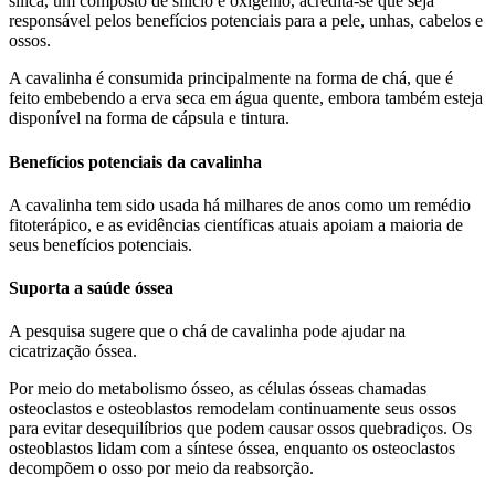
sílica, um composto de silício e oxigênio, acredita-se que seja
responsável pelos benefícios potenciais para a pele, unhas, cabelos e
ossos.
A cavalinha é consumida principalmente na forma de chá, que é
feito embebendo a erva seca em água quente, embora também esteja
disponível na forma de cápsula e tintura.
Benefícios potenciais da cavalinha
A cavalinha tem sido usada há milhares de anos como um remédio
fitoterápico, e as evidências científicas atuais apoiam a maioria de
seus benefícios potenciais.
Suporta a saúde óssea
A pesquisa sugere que o chá de cavalinha pode ajudar na
cicatrização óssea.
Por meio do metabolismo ósseo, as células ósseas chamadas
osteoclastos e osteoblastos remodelam continuamente seus ossos
para evitar desequilíbrios que podem causar ossos quebradiços. Os
osteoblastos lidam com a síntese óssea, enquanto os osteoclastos
decompõem o osso por meio da reabsorção.