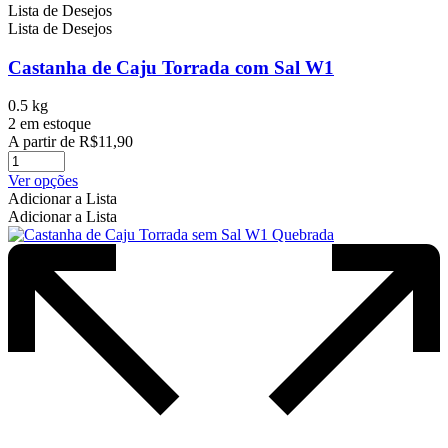
Lista de Desejos
Lista de Desejos
Castanha de Caju Torrada com Sal W1
0.5 kg
2 em estoque
A partir de
R$
11,90
Este
Ver opções
produto
Adicionar a Lista
tem
Adicionar a Lista
várias
variantes.
As
opções
podem
ser
escolhidas
na
página
do
produto