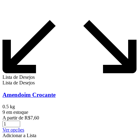
Lista de Desejos
Lista de Desejos
Amendoim Crocante
0.5 kg
9 em estoque
A partir de
R$
7,60
Este
Ver opções
produto
Adicionar a Lista