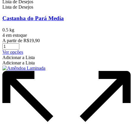
Lista de Desejos
Lista de Desejos
Castanha do Pará Media
0.5 kg
4 em estoque
A partir de
R$
19,90
Este
Ver opções
produto
Adicionar a Lista
tem
Adicionar a Lista
várias
variantes.
As
opções
podem
ser
escolhidas
na
página
do
produto