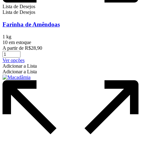
Lista de Desejos
Lista de Desejos
Farinha de Amêndoas
1 kg
10 em estoque
A partir de
R$
28,90
Este
Ver opções
produto
Adicionar a Lista
tem
Adicionar a Lista
várias
variantes.
As
opções
podem
ser
escolhidas
na
página
do
produto