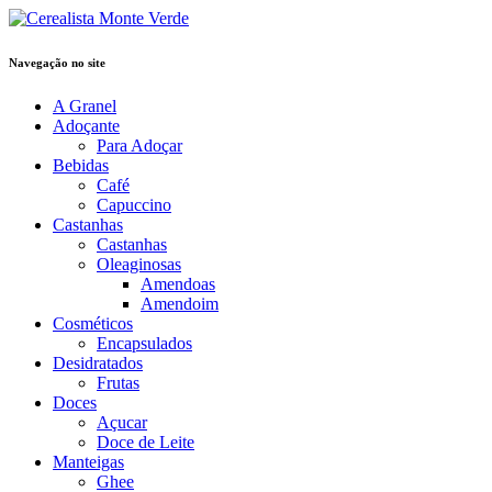
Navegação no site
A Granel
Adoçante
Para Adoçar
Bebidas
Café
Capuccino
Castanhas
Castanhas
Oleaginosas
Amendoas
Amendoim
Cosméticos
Encapsulados
Desidratados
Frutas
Doces
Açucar
Doce de Leite
Manteigas
Ghee