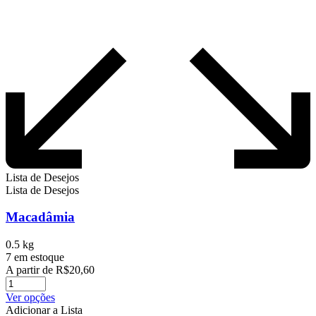
Lista de Desejos
Lista de Desejos
Macadâmia
0.5 kg
7 em estoque
A partir de
R$
20,60
Este
Ver opções
produto
Adicionar a Lista