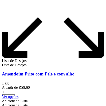
Lista de Desejos
Lista de Desejos
Amendoim Frito com Pele e com alho
1 kg
A partir de
R$
8,60
Este
Ver opções
produto
Adicionar a Lista
tem
Adicionar a Lista