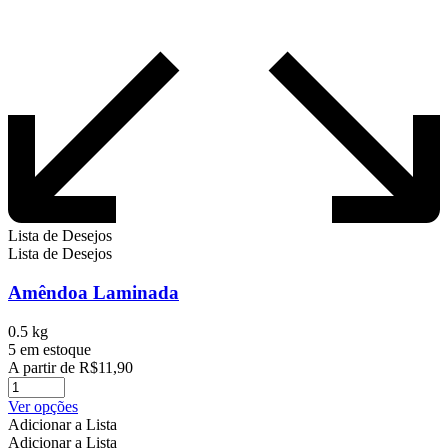
Lista de Desejos
Lista de Desejos
Amêndoa Laminada
0.5 kg
5 em estoque
A partir de
R$
11,90
Este
Ver opções
produto
Adicionar a Lista
tem
Adicionar a Lista