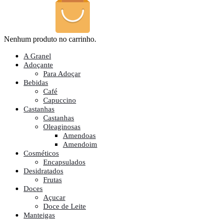
Nenhum produto no carrinho.
A Granel
Adoçante
Para Adoçar
Bebidas
Café
Capuccino
Castanhas
Castanhas
Oleaginosas
Amendoas
Amendoim
Cosméticos
Encapsulados
Desidratados
Frutas
Doces
Açucar
Doce de Leite
Manteigas