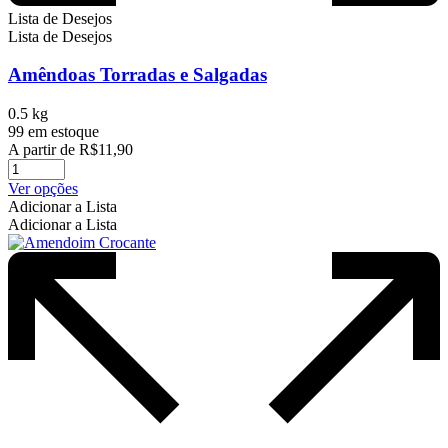
Lista de Desejos
Lista de Desejos
Amêndoas Torradas e Salgadas
0.5 kg
99 em estoque
A partir de
R$
11,90
Este
Ver opções
produto
Adicionar a Lista
tem
Adicionar a Lista
várias
variantes.
As
opções
podem
ser
escolhidas
na
página
do
produto