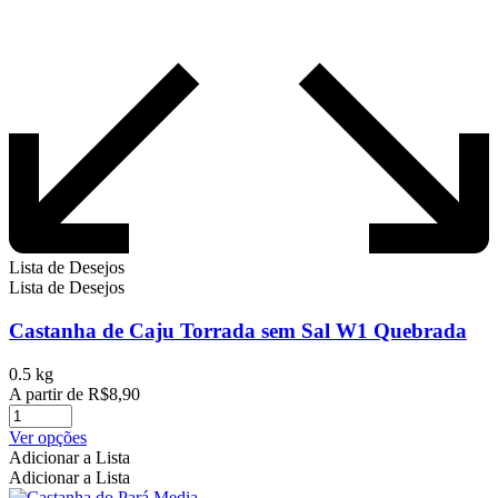
Lista de Desejos
Lista de Desejos
Castanha de Caju Torrada sem Sal W1 Quebrada
0.5 kg
A partir de
R$
8,90
Este
Ver opções
produto
Adicionar a Lista
tem
Adicionar a Lista
várias