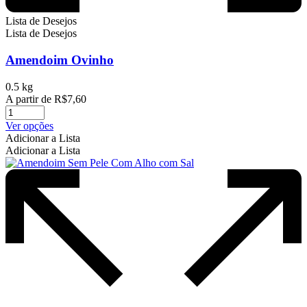
Lista de Desejos
Lista de Desejos
Amendoim Ovinho
0.5 kg
A partir de
R$
7,60
Este
Ver opções
produto
Adicionar a Lista
tem
Adicionar a Lista
várias
variantes.
As
opções
podem
ser
escolhidas
na
página
do
produto