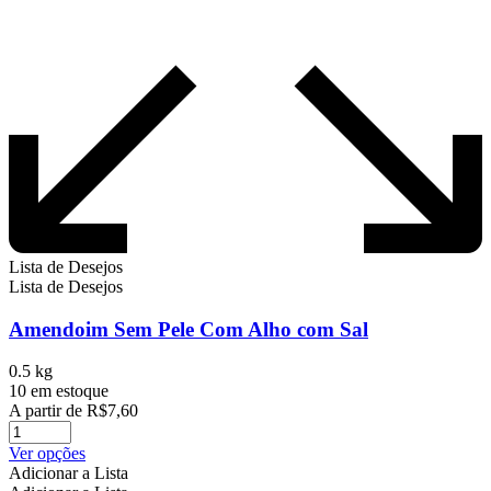
Lista de Desejos
Lista de Desejos
Amendoim Sem Pele Com Alho com Sal
0.5 kg
10 em estoque
A partir de
R$
7,60
Este
Ver opções
produto
Adicionar a Lista