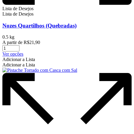
Lista de Desejos
Lista de Desejos
Nozes Quartilhos (Quebradas)
0.5 kg
A partir de
R$
21,90
Este
Ver opções
produto
Adicionar a Lista
tem
Adicionar a Lista
várias
variantes.
As
opções
podem
ser
escolhidas
na
página
do
produto