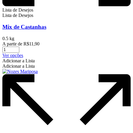
Lista de Desejos
Lista de Desejos
Mix de Castanhas
0.5 kg
A partir de
R$
11,90
Este
Ver opções
produto
Adicionar a Lista
tem
Adicionar a Lista
várias
variantes.
As
opções
podem
ser
escolhidas
na
página
do
produto