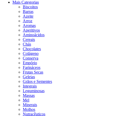
Mais Categorias
Biscoitos
Barras
Azeite
Arroz
Aromas
Aperitivos
Aminoácidos
Cereais
Chás
Chocolates
Colágeno
Conserva
Empório
Farináceos
Frutas Secas
Geleias
Grãos e Sementes
Integrais
Leguminosas
Massas
Mel
Minerais
Molhos
Nutracêuticos