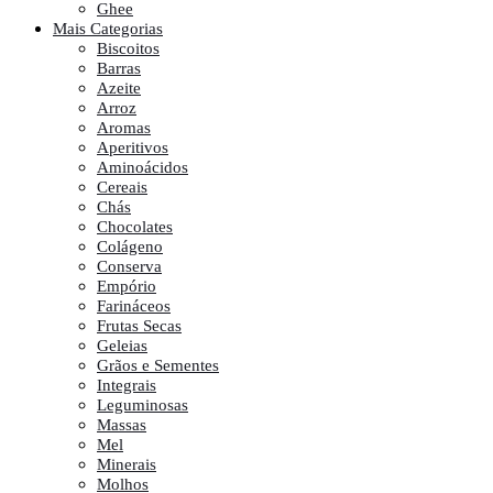
Ghee
Mais Categorias
Biscoitos
Barras
Azeite
Arroz
Aromas
Aperitivos
Aminoácidos
Cereais
Chás
Chocolates
Colágeno
Conserva
Empório
Farináceos
Frutas Secas
Geleias
Grãos e Sementes
Integrais
Leguminosas
Massas
Mel
Minerais
Molhos