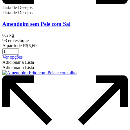
Lista de Desejos
Lista de Desejos
Amendoim sem Pele com Sal
0.5 kg
93 em estoque
A partir de
R$
5,60
Este
Ver opções
produto
Adicionar a Lista
tem
Adicionar a Lista
várias
variantes.
As
opções
podem
ser
escolhidas
na
página
do
produto