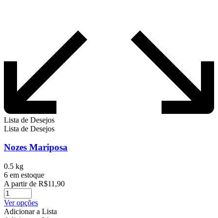
Lista de Desejos
Lista de Desejos
Nozes Mariposa
0.5 kg
6 em estoque
A partir de
R$
11,90
Este
Ver opções
produto
Adicionar a Lista