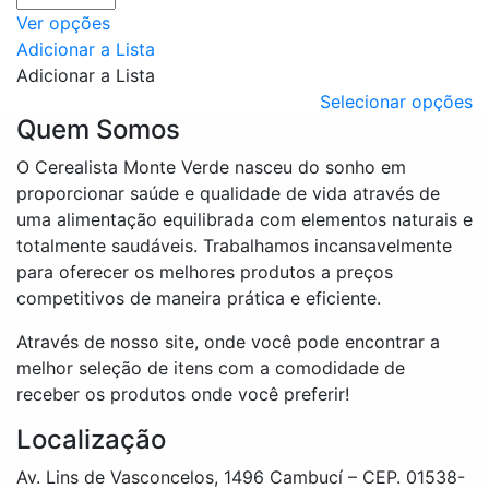
Este
Ver opções
produto
Adicionar a Lista
tem
Adicionar a Lista
várias
Selecionar opções
Quem Somos
variantes.
As
O Cerealista Monte Verde nasceu do sonho em
opções
proporcionar saúde e qualidade de vida através de
podem
uma alimentação equilibrada com elementos naturais e
ser
totalmente saudáveis. Trabalhamos incansavelmente
escolhidas
para oferecer os melhores produtos a preços
na
competitivos de maneira prática e eficiente.
página
do
Através de nosso site, onde você pode encontrar a
produto
melhor seleção de itens com a comodidade de
receber os produtos onde você preferir!
Localização
Av. Lins de Vasconcelos, 1496 Cambucí – CEP. 01538-