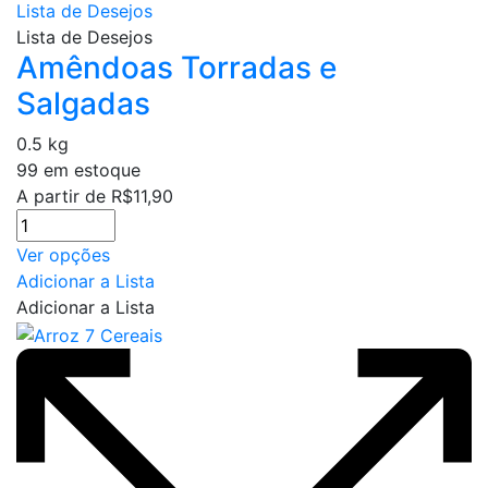
Lista de Desejos
Lista de Desejos
Amêndoas Torradas e
Salgadas
0.5 kg
99 em estoque
A partir de
R$
11,90
Este
Ver opções
produto
Adicionar a Lista
tem
Adicionar a Lista
várias
variantes.
As
opções
podem
ser