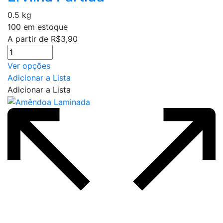
0.5 kg
100 em estoque
A partir de
R$
3,90
Este
Ver opções
produto
Adicionar a Lista
tem
Adicionar a Lista
várias
variantes.
As
opções
podem
ser
escolhidas
na
página
do
produto