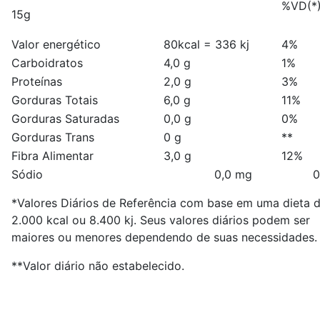
%VD(*
15g
Valor energético
80kcal = 336 kj
4%
Carboidratos
4,0 g
1%
Proteínas
2,0 g
3%
Gorduras Totais
6,0 g
11%
Gorduras Saturadas
0,0 g
0%
Gorduras Trans
0 g
**
Fibra Alimentar
3,0 g
12%
Sódio 0,0 mg 0
*Valores Diários de Referência com base em uma dieta 
2.000 kcal ou 8.400 kj. Seus valores diários podem ser
maiores ou menores dependendo de suas necessidades.
**Valor diário não estabelecido.