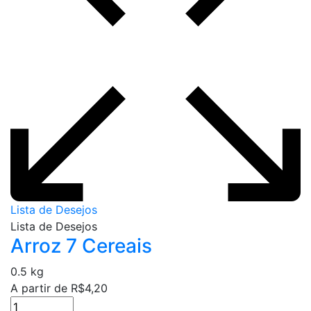
escolhidas
na
página
do
produto
Lista de Desejos
Lista de Desejos
Arroz 7 Cereais
0.5 kg
A partir de
R$
4,20