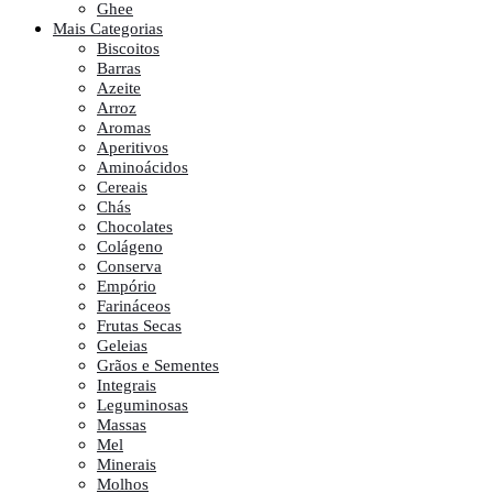
Ghee
Mais Categorias
Biscoitos
Barras
Azeite
Arroz
Aromas
Aperitivos
Aminoácidos
Cereais
Chás
Chocolates
Colágeno
Conserva
Empório
Farináceos
Frutas Secas
Geleias
Grãos e Sementes
Integrais
Leguminosas
Massas
Mel
Minerais
Molhos