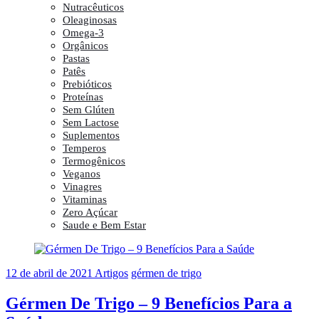
Nutracêuticos
Oleaginosas
Omega-3
Orgânicos
Pastas
Patês
Prebióticos
Proteínas
Sem Glúten
Sem Lactose
Suplementos
Temperos
Termogênicos
Veganos
Vinagres
Vitaminas
Zero Açúcar
Saude e Bem Estar
12 de abril de 2021
Artigos
gérmen de trigo
Gérmen De Trigo – 9 Benefícios Para a