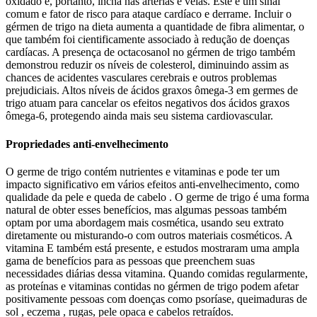
oxidado e, portanto, incha nas artérias e veias. Este é um sinal
comum e fator de risco para ataque cardíaco e derrame. Incluir o
gérmen de trigo na dieta aumenta a quantidade de fibra alimentar, o
que também foi cientificamente associado à redução de doenças
cardíacas. A presença de octacosanol no gérmen de trigo também
demonstrou reduzir os níveis de colesterol, diminuindo assim as
chances de acidentes vasculares cerebrais e outros problemas
prejudiciais. Altos níveis de ácidos graxos ômega-3 em germes de
trigo atuam para cancelar os efeitos negativos dos ácidos graxos
ômega-6, protegendo ainda mais seu sistema cardiovascular.
Propriedades anti-envelhecimento
O germe de trigo contém nutrientes e vitaminas e pode ter um
impacto significativo em vários efeitos anti-envelhecimento, como
qualidade da pele e queda de cabelo . O germe de trigo é uma forma
natural de obter esses benefícios, mas algumas pessoas também
optam por uma abordagem mais cosmética, usando seu extrato
diretamente ou misturando-o com outros materiais cosméticos. A
vitamina E também está presente, e estudos mostraram uma ampla
gama de benefícios para as pessoas que preenchem suas
necessidades diárias dessa vitamina. Quando comidas regularmente,
as proteínas e vitaminas contidas no gérmen de trigo podem afetar
positivamente pessoas com doenças como psoríase, queimaduras de
sol , eczema , rugas, pele opaca e cabelos retraídos.