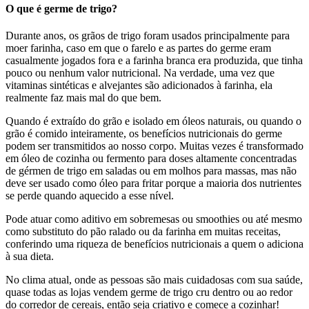
O que é germe de trigo?
Durante anos, os grãos de trigo foram usados ​​principalmente para
moer farinha, caso em que o farelo e as partes do germe eram
casualmente jogados fora e a farinha branca era produzida, que tinha
pouco ou nenhum valor nutricional. Na verdade, uma vez que
vitaminas sintéticas e alvejantes são adicionados à farinha, ela
realmente faz mais mal do que bem.
Quando é extraído do grão e isolado em óleos naturais, ou quando o
grão é comido inteiramente, os benefícios nutricionais do germe
podem ser transmitidos ao nosso corpo. Muitas vezes é transformado
em óleo de cozinha ou fermento para doses altamente concentradas
de gérmen de trigo em saladas ou em molhos para massas, mas não
deve ser usado como óleo para fritar porque a maioria dos nutrientes
se perde quando aquecido a esse nível.
Pode atuar como aditivo em sobremesas ou smoothies ou até mesmo
como substituto do pão ralado ou da farinha em muitas receitas,
conferindo uma riqueza de benefícios nutricionais a quem o adiciona
à sua dieta.
No clima atual, onde as pessoas são mais cuidadosas com sua saúde,
quase todas as lojas vendem germe de trigo cru dentro ou ao redor
do corredor de cereais, então seja criativo e comece a cozinhar!