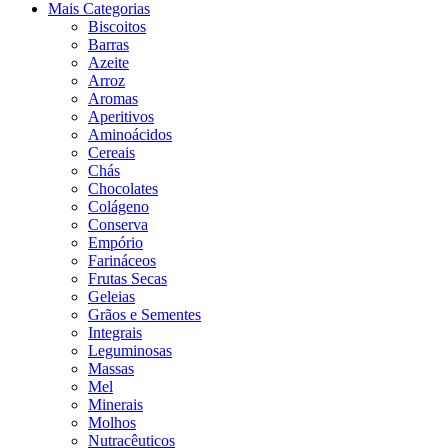
Mais Categorias
Biscoitos
Barras
Azeite
Arroz
Aromas
Aperitivos
Aminoácidos
Cereais
Chás
Chocolates
Colágeno
Conserva
Empório
Farináceos
Frutas Secas
Geleias
Grãos e Sementes
Integrais
Leguminosas
Massas
Mel
Minerais
Molhos
Nutracêuticos