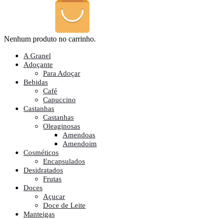
Nenhum produto no carrinho.
A Granel
Adoçante
Para Adoçar
Bebidas
Café
Capuccino
Castanhas
Castanhas
Oleaginosas
Amendoas
Amendoim
Cosméticos
Encapsulados
Desidratados
Frutas
Doces
Açucar
Doce de Leite
Manteigas