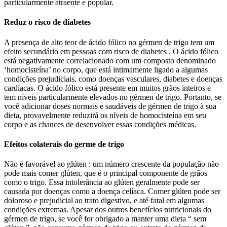
particularmente atraente e popular.
Reduz o risco de diabetes
A presença de alto teor de ácido fólico no gérmen de trigo tem um
efeito secundário em pessoas com risco de diabetes . O ácido fólico
está negativamente correlacionado com um composto denominado
‘homocisteína’ no corpo, que está intimamente ligado a algumas
condições prejudiciais, como doenças vasculares, diabetes e doenças
cardíacas. O ácido fólico está presente em muitos grãos inteiros e
tem níveis particularmente elevados no gérmen de trigo. Portanto, se
você adicionar doses normais e saudáveis ​​de gérmen de trigo à sua
dieta, provavelmente reduzirá os níveis de homocisteína em seu
corpo e as chances de desenvolver essas condições médicas.
Efeitos colaterais do germe de trigo
Não é favorável ao glúten : um número crescente da população não
pode mais comer glúten, que é o principal componente de grãos
como o trigo. Essa intolerância ao glúten geralmente pode ser
causada por doenças como a doença celíaca. Comer glúten pode ser
doloroso e prejudicial ao trato digestivo, e até fatal em algumas
condições extremas. Apesar dos outros benefícios nutricionais do
gérmen de trigo, se você for obrigado a manter uma dieta “ sem