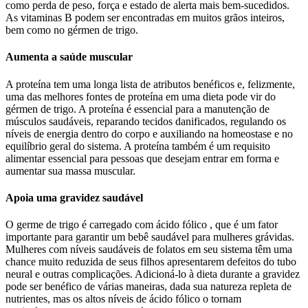
como perda de peso, força e estado de alerta mais bem-sucedidos.
As vitaminas B podem ser encontradas em muitos grãos inteiros,
bem como no gérmen de trigo.
Aumenta a saúde muscular
A proteína tem uma longa lista de atributos benéficos e, felizmente,
uma das melhores fontes de proteína em uma dieta pode vir do
gérmen de trigo. A proteína é essencial para a manutenção de
músculos saudáveis, reparando tecidos danificados, regulando os
níveis de energia dentro do corpo e auxiliando na homeostase e no
equilíbrio geral do sistema. A proteína também é um requisito
alimentar essencial para pessoas que desejam entrar em forma e
aumentar sua massa muscular.
Apoia uma gravidez saudável
O germe de trigo é carregado com ácido fólico , que é um fator
importante para garantir um bebê saudável para mulheres grávidas.
Mulheres com níveis saudáveis ​​de folatos em seu sistema têm uma
chance muito reduzida de seus filhos apresentarem defeitos do tubo
neural e outras complicações. Adicioná-lo à dieta durante a gravidez
pode ser benéfico de várias maneiras, dada sua natureza repleta de
nutrientes, mas os altos níveis de ácido fólico o tornam