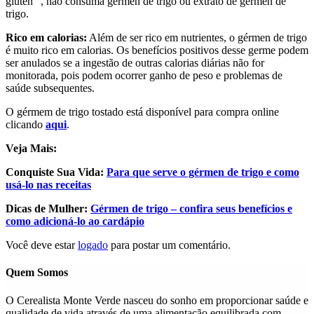
glúten ”, não consuma gérmen de trigo ou extrato de gérmen de
trigo.
Rico em calorias:
Além de ser rico em nutrientes, o gérmen de trigo
é muito rico em calorias. Os benefícios positivos desse germe podem
ser anulados se a ingestão de outras calorias diárias não for
monitorada, pois podem ocorrer ganho de peso e problemas de
saúde subsequentes.
O gérmem de trigo tostado está disponível para compra online
clicando
aqui
.
Veja Mais:
Conquiste Sua Vida:
Para que serve o gérmen de trigo e como
usá-lo nas receitas
Dicas de Mulher:
Gérmen de trigo – confira seus benefícios e
como adicioná-lo ao cardápio
Você deve estar
logado
para postar um comentário.
Quem Somos
O Cerealista Monte Verde nasceu do sonho em proporcionar saúde e
qualidade de vida através de uma alimentação equilibrada com