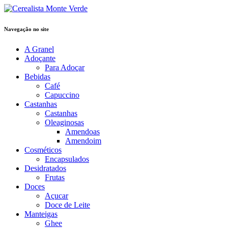
Navegação no site
A Granel
Adoçante
Para Adoçar
Bebidas
Café
Capuccino
Castanhas
Castanhas
Oleaginosas
Amendoas
Amendoim
Cosméticos
Encapsulados
Desidratados
Frutas
Doces
Açucar
Doce de Leite
Manteigas
Ghee