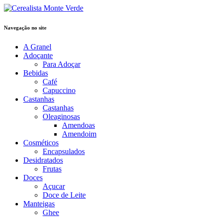
Navegação no site
A Granel
Adoçante
Para Adoçar
Bebidas
Café
Capuccino
Castanhas
Castanhas
Oleaginosas
Amendoas
Amendoim
Cosméticos
Encapsulados
Desidratados
Frutas
Doces
Açucar
Doce de Leite
Manteigas
Ghee