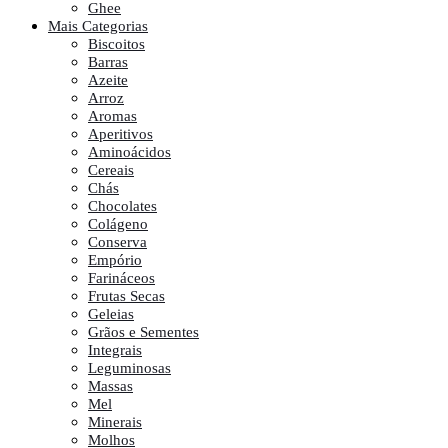
Ghee
Mais Categorias
Biscoitos
Barras
Azeite
Arroz
Aromas
Aperitivos
Aminoácidos
Cereais
Chás
Chocolates
Colágeno
Conserva
Empório
Farináceos
Frutas Secas
Geleias
Grãos e Sementes
Integrais
Leguminosas
Massas
Mel
Minerais
Molhos