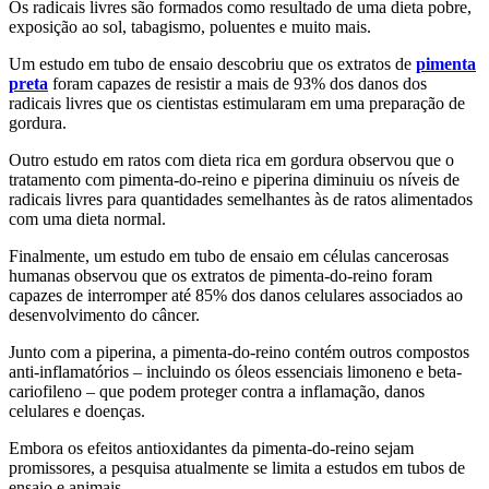
Os radicais livres são formados como resultado de uma dieta pobre,
exposição ao sol, tabagismo, poluentes e muito mais.
Um estudo em tubo de ensaio descobriu que os extratos de
pimenta
preta
foram capazes de resistir a mais de 93% dos danos dos
radicais livres que os cientistas estimularam em uma preparação de
gordura.
Outro estudo em ratos com dieta rica em gordura observou que o
tratamento com pimenta-do-reino e piperina diminuiu os níveis de
radicais livres para quantidades semelhantes às de ratos alimentados
com uma dieta normal.
Finalmente, um estudo em tubo de ensaio em células cancerosas
humanas observou que os extratos de pimenta-do-reino foram
capazes de interromper até 85% dos danos celulares associados ao
desenvolvimento do câncer.
Junto com a piperina, a pimenta-do-reino contém outros compostos
anti-inflamatórios – incluindo os óleos essenciais limoneno e beta-
cariofileno – que podem proteger contra a inflamação, danos
celulares e doenças.
Embora os efeitos antioxidantes da pimenta-do-reino sejam
promissores, a pesquisa atualmente se limita a estudos em tubos de
ensaio e animais.