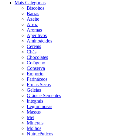
Mais Categorias
Biscoitos
Barras
Azeite
Arroz
Aromas
Aperitivos
Aminoácidos
Cereais
Chás
Chocolates
Colágeno
Conserva
Empório
Farináceos
Frutas Secas
Geleias
Grãos e Sementes
Integrais
Leguminosas
Massas
Mel
Minerais
Molhos
Nutracêuticos