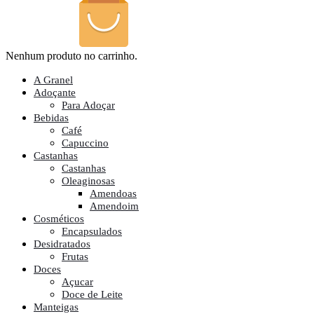
Nenhum produto no carrinho.
A Granel
Adoçante
Para Adoçar
Bebidas
Café
Capuccino
Castanhas
Castanhas
Oleaginosas
Amendoas
Amendoim
Cosméticos
Encapsulados
Desidratados
Frutas
Doces
Açucar
Doce de Leite
Manteigas