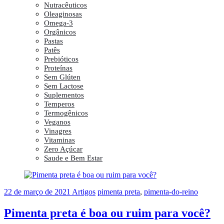
Nutracêuticos
Oleaginosas
Omega-3
Orgânicos
Pastas
Patês
Prebióticos
Proteínas
Sem Glúten
Sem Lactose
Suplementos
Temperos
Termogênicos
Veganos
Vinagres
Vitaminas
Zero Açúcar
Saude e Bem Estar
22 de março de 2021
Artigos
pimenta preta
,
pimenta-do-reino
Pimenta preta é boa ou ruim para você?