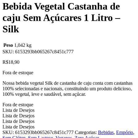
Bebida Vegetal Castanha de
caju Sem Açúcares 1 Litro –
Silk
Peso
1,042 kg
SKU:
6153293bb065267c8451c777
R$
18,90
Fora de estoque
Nossa bebida vegetal Silk de castanha de caju conta com castanhas
100% selecionadas e nacionais, constituindo um produto delicioso,
100% vegetal, leve e saudável, sem açúcar.
Fora de estoque
Lista de Desejos
Lista de Desejos
Lista de Desejos
Lista de Desejos
SKU:
6153293bb065267c8451c777
Categorias:
Bebidas
,
Empório
,
Sem Glúten
,
Sem Lactose
,
Veganos
,
Zero Açúcar