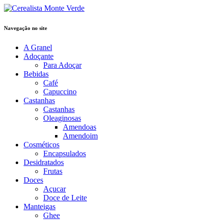
Navegação no site
A Granel
Adoçante
Para Adoçar
Bebidas
Café
Capuccino
Castanhas
Castanhas
Oleaginosas
Amendoas
Amendoim
Cosméticos
Encapsulados
Desidratados
Frutas
Doces
Açucar
Doce de Leite
Manteigas
Ghee