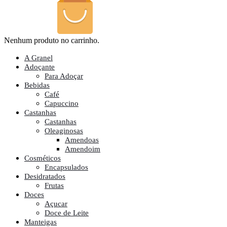
Nenhum produto no carrinho.
A Granel
Adoçante
Para Adoçar
Bebidas
Café
Capuccino
Castanhas
Castanhas
Oleaginosas
Amendoas
Amendoim
Cosméticos
Encapsulados
Desidratados
Frutas
Doces
Açucar
Doce de Leite
Manteigas