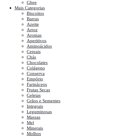
Ghee
Mais Categorias
Biscoitos
Barras
Azeite
Arroz
Aromas
Aperitivos
Aminoácidos
Cereais
Chás
Chocolates
Colágeno
Conserva
Empório
Farináceos
Frutas Secas
Geleias
Grãos e Sementes
Integrais
Leguminosas
Massas
Mel
Minerais
Molhos