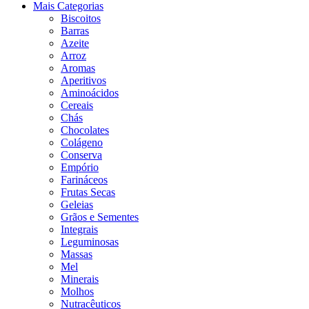
Mais Categorias
Biscoitos
Barras
Azeite
Arroz
Aromas
Aperitivos
Aminoácidos
Cereais
Chás
Chocolates
Colágeno
Conserva
Empório
Farináceos
Frutas Secas
Geleias
Grãos e Sementes
Integrais
Leguminosas
Massas
Mel
Minerais
Molhos
Nutracêuticos