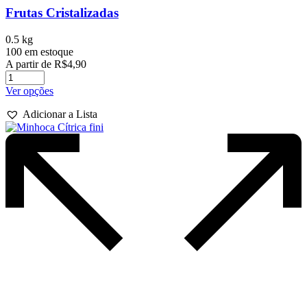
Frutas Cristalizadas
0.5 kg
100 em estoque
A partir de
R$
4,90
Este
Ver opções
produto
Adicionar a Lista
tem
várias
variantes.
As
opções
podem
ser
escolhidas
na
página
do
produto