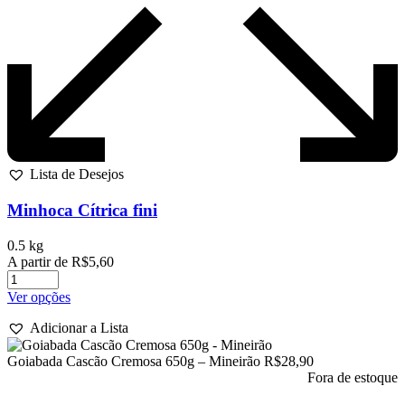
Lista de Desejos
Minhoca Cítrica fini
0.5 kg
A partir de
R$
5,60
Este
Ver opções
produto
Adicionar a Lista
tem
várias
Goiabada Cascão Cremosa 650g – Mineirão
variantes.
R$
28,90
As
Fora de estoque
opções