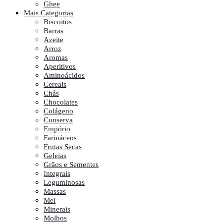
Ghee
Mais Categorias
Biscoitos
Barras
Azeite
Arroz
Aromas
Aperitivos
Aminoácidos
Cereais
Chás
Chocolates
Colágeno
Conserva
Empório
Farináceos
Frutas Secas
Geleias
Grãos e Sementes
Integrais
Leguminosas
Massas
Mel
Minerais
Molhos