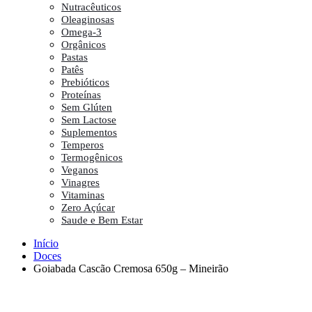
Nutracêuticos
Oleaginosas
Omega-3
Orgânicos
Pastas
Patês
Prebióticos
Proteínas
Sem Glúten
Sem Lactose
Suplementos
Temperos
Termogênicos
Veganos
Vinagres
Vitaminas
Zero Açúcar
Saude e Bem Estar
Início
Doces
Goiabada Cascão Cremosa 650g – Mineirão