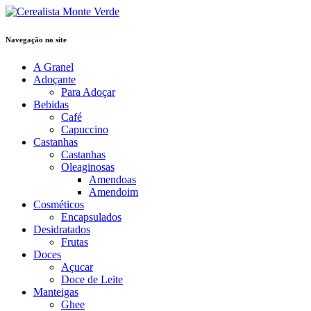
Navegação no site
A Granel
Adoçante
Para Adoçar
Bebidas
Café
Capuccino
Castanhas
Castanhas
Oleaginosas
Amendoas
Amendoim
Cosméticos
Encapsulados
Desidratados
Frutas
Doces
Açucar
Doce de Leite
Manteigas
Ghee