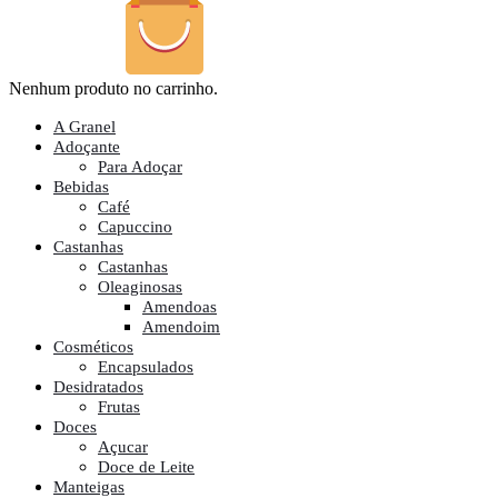
Nenhum produto no carrinho.
A Granel
Adoçante
Para Adoçar
Bebidas
Café
Capuccino
Castanhas
Castanhas
Oleaginosas
Amendoas
Amendoim
Cosméticos
Encapsulados
Desidratados
Frutas
Doces
Açucar
Doce de Leite
Manteigas