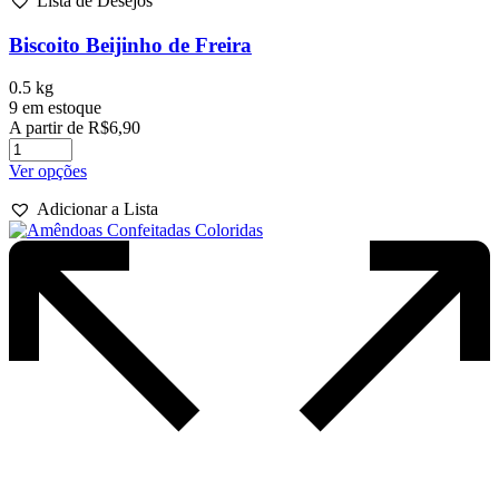
Lista de Desejos
Biscoito Beijinho de Freira
0.5 kg
9 em estoque
A partir de
R$
6,90
Este
Ver opções
produto
Adicionar a Lista
tem
várias
variantes.
As
opções
podem
ser
escolhidas
na
página
do
produto