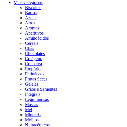
Mais Categorias
Biscoitos
Barras
Azeite
Arroz
Aromas
Aperitivos
Aminoácidos
Cereais
Chás
Chocolates
Colágeno
Conserva
Empório
Farináceos
Frutas Secas
Geleias
Grãos e Sementes
Integrais
Leguminosas
Massas
Mel
Minerais
Molhos
Nutracêuticos