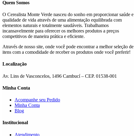
podem
Quem Somos
ser
escolhidas
O Cerealista Monte Verde nasceu do sonho em proporcionar saúde e
na
qualidade de vida através de uma alimentação equilibrada com
página
elementos naturais e totalmente saudáveis. Trabalhamos
do
incansavelmente para oferecer os melhores produtos a preços
produto
competitivos de maneira prática e eficiente.
Através de nosso site, onde você pode encontrar a melhor seleção de
itens com a comodidade de receber os produtos onde você preferir!
Localização
Av. Lins de Vasconcelos, 1496 Cambucí – CEP. 01538-001
Minha Conta
Acompanhe seu Pedido
Minha Conta
Blog
Institucional
Atendimento