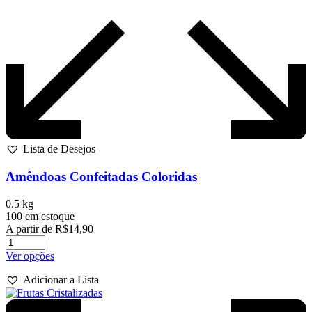
Lista de Desejos
Amêndoas Confeitadas Coloridas
0.5 kg
100 em estoque
A partir de
R$
14,90
Este
Ver opções
produto
Adicionar a Lista
tem
várias
variantes.