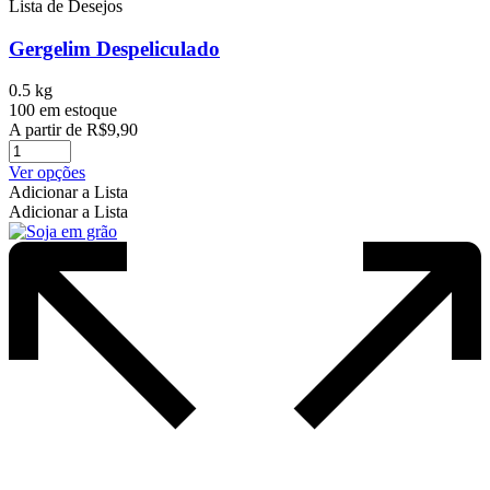
Lista de Desejos
Gergelim Despeliculado
0.5 kg
100 em estoque
A partir de
R$
9,90
Este
Ver opções
produto
Adicionar a Lista
tem
Adicionar a Lista
várias
variantes.
As
opções
podem
ser
escolhidas
na
página
do
produto