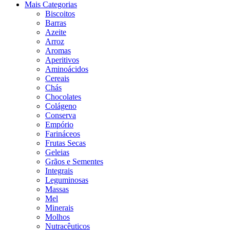
Mais Categorias
Biscoitos
Barras
Azeite
Arroz
Aromas
Aperitivos
Aminoácidos
Cereais
Chás
Chocolates
Colágeno
Conserva
Empório
Farináceos
Frutas Secas
Geleias
Grãos e Sementes
Integrais
Leguminosas
Massas
Mel
Minerais
Molhos
Nutracêuticos