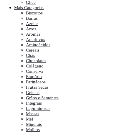
Ghee
Mais Categorias
Biscoitos
Barras
Azeite
Arroz
Aromas
Aperitivos
Aminoácidos
Cereais
Chás
Chocolates
Colágeno
Conserva
Empório
Farináceos
Frutas Secas
Geleias
Grãos e Sementes
Integrais
Leguminosas
Massas
Mel
Minerais
Molhos