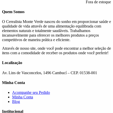
As
Fora de estoque
opções
podem
Quem Somos
ser
escolhidas
O Cerealista Monte Verde nasceu do sonho em proporcionar saúde e
na
qualidade de vida através de uma alimentação equilibrada com
página
elementos naturais e totalmente saudáveis. Trabalhamos
do
incansavelmente para oferecer os melhores produtos a preços
produto
competitivos de maneira prática e eficiente.
Através de nosso site, onde você pode encontrar a melhor seleção de
itens com a comodidade de receber os produtos onde você preferir!
Localização
Av. Lins de Vasconcelos, 1496 Cambucí – CEP. 01538-001
Minha Conta
Acompanhe seu Pedido
Minha Conta
Blog
Institucional