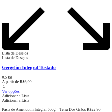
Lista de Desejos
Lista de Desejos
Gergelim Integral Tostado
0.5 kg
A partir de
R$
6,90
Este
Ver opções
produto
Adicionar a Lista
tem
Adicionar a Lista
várias
variantes.
Pasta de Amendoim Integral 500g – Terra Dos Grãos
R$
22,90