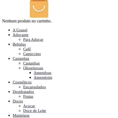
Nenhum produto no carrinho.
A Granel
Adoçante
Para Adoçar
Bebidas
Café
Capuccino
Castanhas
Castanhas
Oleaginosas
Amendoas
Amendoim
Cosméticos
Encapsulados
Desidratados
Frutas
Doces
Açucar
Doce de Leite
Manteigas