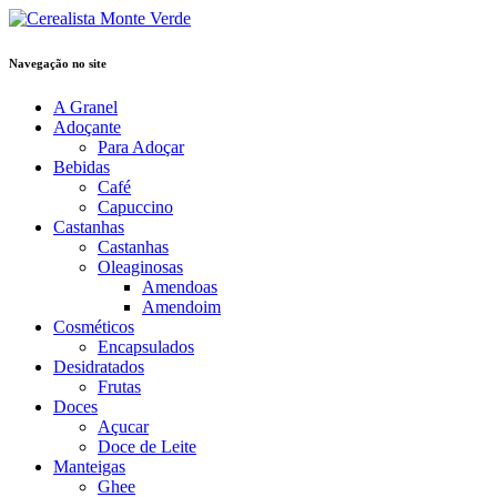
Navegação no site
A Granel
Adoçante
Para Adoçar
Bebidas
Café
Capuccino
Castanhas
Castanhas
Oleaginosas
Amendoas
Amendoim
Cosméticos
Encapsulados
Desidratados
Frutas
Doces
Açucar
Doce de Leite
Manteigas
Ghee