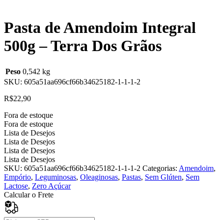
Pasta de Amendoim Integral
500g – Terra Dos Grãos
Peso
0,542 kg
SKU:
605a51aa696cf66b34625182-1-1-1-2
R$
22,90
Fora de estoque
Fora de estoque
Lista de Desejos
Lista de Desejos
Lista de Desejos
Lista de Desejos
SKU:
605a51aa696cf66b34625182-1-1-1-2
Categorias:
Amendoim
,
Empório
,
Leguminosas
,
Oleaginosas
,
Pastas
,
Sem Glúten
,
Sem
Lactose
,
Zero Açúcar
Calcular o Frete