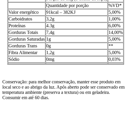
Quantidade por porção
%VD*
Valor energético
91kcal – 382KJ
5,00%
Carboidratos
3,2g
1,00%
Proteínas
4.3g
6,00%
Gorduras Totais
7,4g
14,00%
Gorduras Saturadas
1g
5,00%
Gorduras Trans
0g
**
Fibra Alimentar
1,2g
5,00%
Sódio
0mg
0,03%
Conservação: para melhor conservação, manter esse produto em
local seco e ao abrigo da luz. Após aberto pode ser conservado em
temperatura ambiente (preserva a textura) ou em geladeira.
Consumir em até 60 dias.