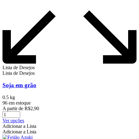
Lista de Desejos
Lista de Desejos
Soja em grão
0.5 kg
96 em estoque
A partir de
R$
2,90
Este
Ver opções
produto
Adicionar a Lista
tem
Adicionar a Lista
várias