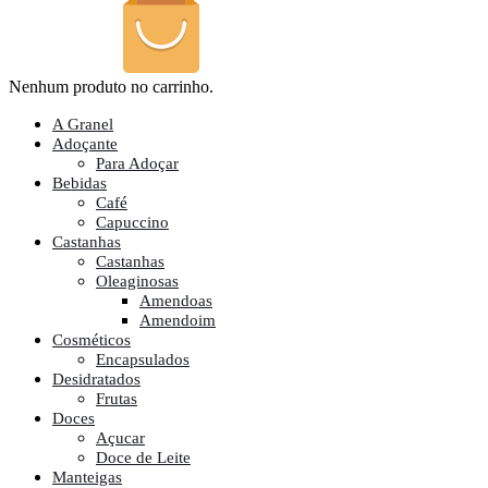
Nenhum produto no carrinho.
A Granel
Adoçante
Para Adoçar
Bebidas
Café
Capuccino
Castanhas
Castanhas
Oleaginosas
Amendoas
Amendoim
Cosméticos
Encapsulados
Desidratados
Frutas
Doces
Açucar
Doce de Leite
Manteigas