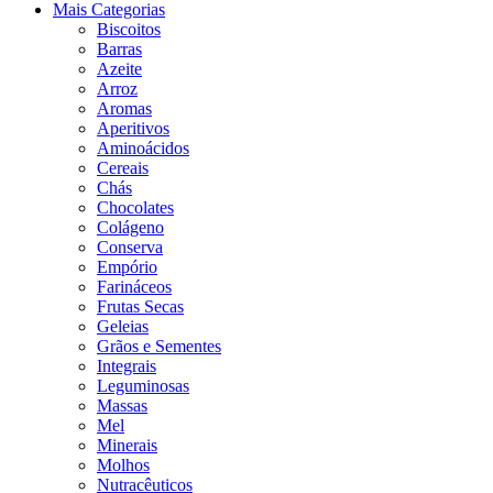
Mais Categorias
Biscoitos
Barras
Azeite
Arroz
Aromas
Aperitivos
Aminoácidos
Cereais
Chás
Chocolates
Colágeno
Conserva
Empório
Farináceos
Frutas Secas
Geleias
Grãos e Sementes
Integrais
Leguminosas
Massas
Mel
Minerais
Molhos
Nutracêuticos