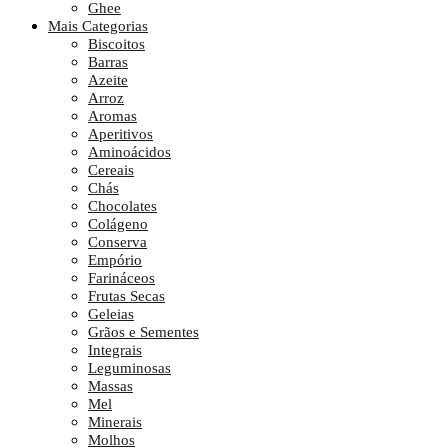
Ghee
Mais Categorias
Biscoitos
Barras
Azeite
Arroz
Aromas
Aperitivos
Aminoácidos
Cereais
Chás
Chocolates
Colágeno
Conserva
Empório
Farináceos
Frutas Secas
Geleias
Grãos e Sementes
Integrais
Leguminosas
Massas
Mel
Minerais
Molhos