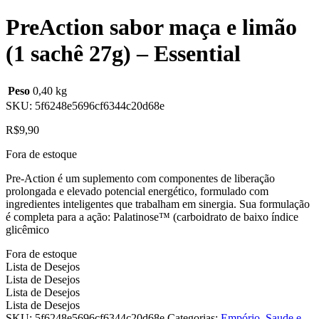
PreAction sabor maça e limão
(1 sachê 27g) – Essential
Peso
0,40 kg
SKU:
5f6248e5696cf6344c20d68e
R$
9,90
Fora de estoque
Pre-Action é um suplemento com componentes de liberação
prolongada e elevado potencial energético, formulado com
ingredientes inteligentes que trabalham em sinergia. Sua formulação
é completa para a ação: Palatinose™ (carboidrato de baixo índice
glicêmico
Fora de estoque
Lista de Desejos
Lista de Desejos
Lista de Desejos
Lista de Desejos
SKU:
5f6248e5696cf6344c20d68e
Categorias:
Empório
,
Saude e