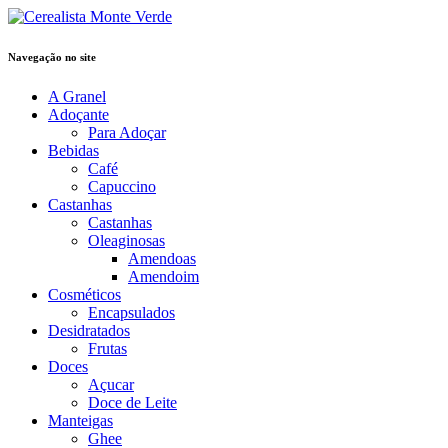
Navegação no site
A Granel
Adoçante
Para Adoçar
Bebidas
Café
Capuccino
Castanhas
Castanhas
Oleaginosas
Amendoas
Amendoim
Cosméticos
Encapsulados
Desidratados
Frutas
Doces
Açucar
Doce de Leite
Manteigas
Ghee