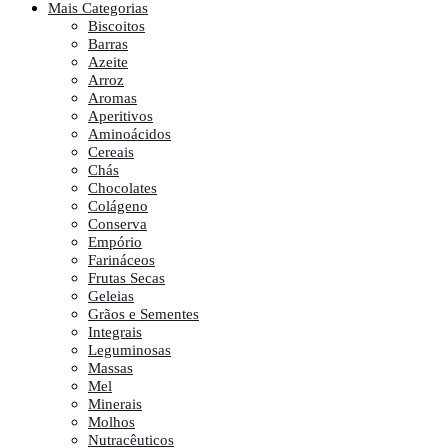
Mais Categorias
Biscoitos
Barras
Azeite
Arroz
Aromas
Aperitivos
Aminoácidos
Cereais
Chás
Chocolates
Colágeno
Conserva
Empório
Farináceos
Frutas Secas
Geleias
Grãos e Sementes
Integrais
Leguminosas
Massas
Mel
Minerais
Molhos
Nutracêuticos