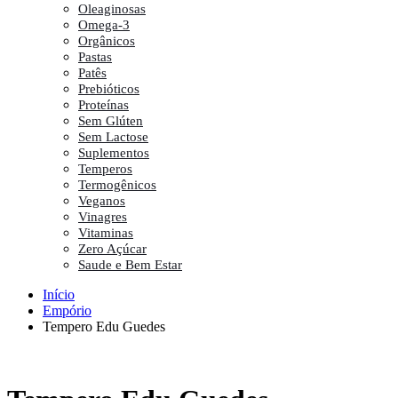
Oleaginosas
Omega-3
Orgânicos
Pastas
Patês
Prebióticos
Proteínas
Sem Glúten
Sem Lactose
Suplementos
Temperos
Termogênicos
Veganos
Vinagres
Vitaminas
Zero Açúcar
Saude e Bem Estar
Início
Empório
Tempero Edu Guedes