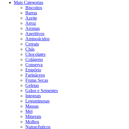
Mais Categorias
Biscoitos
Barras
Azeite
Arroz
Aromas
Aperitivos
Aminoácidos
Cereais
Chás
Chocolates
Colágeno
Conserva
Empório
Farináceos
Frutas Secas
Geleias
Grãos e Sementes
Integrais
Leguminosas
Massas
Mel
Minerais
Molhos
Nutracêuticos