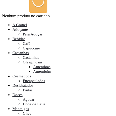
Nenhum produto no carrinho.
A Granel
Adoçante
Para Adoçar
Bebidas
Café
Capuccino
Castanhas
Castanhas
Oleaginosas
Amendoas
Amendoim
Cosméticos
Encapsulados
Desidratados
Frutas
Doces
Açucar
Doce de Leite
Manteigas
Ghee