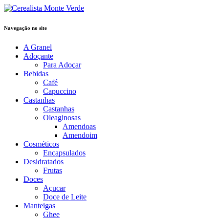
Navegação no site
A Granel
Adoçante
Para Adoçar
Bebidas
Café
Capuccino
Castanhas
Castanhas
Oleaginosas
Amendoas
Amendoim
Cosméticos
Encapsulados
Desidratados
Frutas
Doces
Açucar
Doce de Leite
Manteigas
Ghee