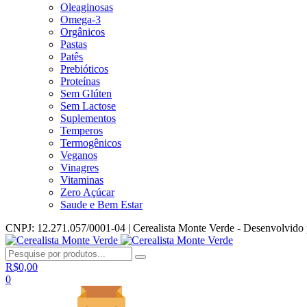
Oleaginosas
Omega-3
Orgânicos
Pastas
Patês
Prebióticos
Proteínas
Sem Glúten
Sem Lactose
Suplementos
Temperos
Termogênicos
Veganos
Vinagres
Vitaminas
Zero Açúcar
Saude e Bem Estar
CNPJ: 12.271.057/0001-04 | Cerealista Monte Verde - Desenvolvido
R$
0,00
0