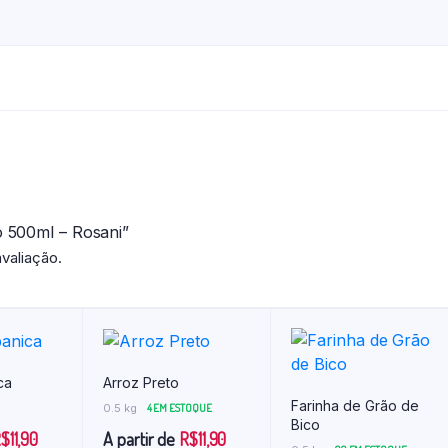
o 500ml – Rosani”
valiação.
ca
Arroz Preto
Farinha de Grão de
0.5 kg
4 EM ESTOQUE
Bico
R$
11,90
A partir de
R$
11,90