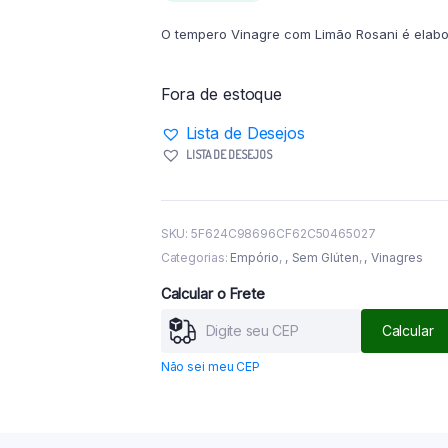
O tempero Vinagre com Limão Rosani é elabor
Fora de estoque
Lista de Desejos
LISTA DE DESEJOS
SKU:
5F624C98696CF62C50465027
Categorias:
Empório
,
Sem Glúten
,
Vinagres
Calcular o Frete
Calcular
Não sei meu CEP