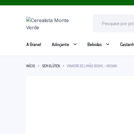
A Granel
Adoçante
Bebidas
Castan
INÍCIO
SEM GLÚTEN
VINAGRE DE LIMÃO 500ML – ROSANI