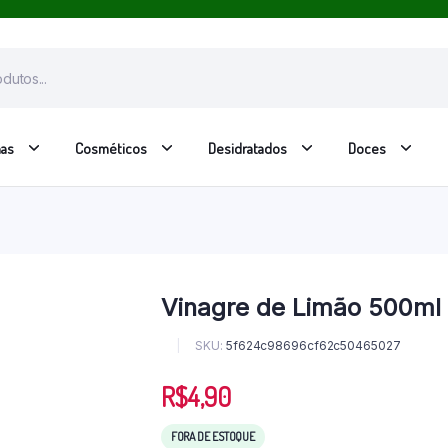
has
Cosméticos
Desidratados
Doces
Vinagre de Limão 500ml 
SKU:
5f624c98696cf62c50465027
R$
4,90
FORA DE ESTOQUE