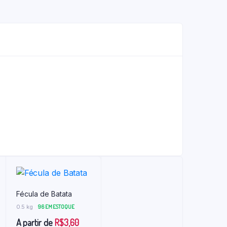
Fécula de Batata
0.5 kg
96 EM ESTOQUE
A partir de
R$
3,60