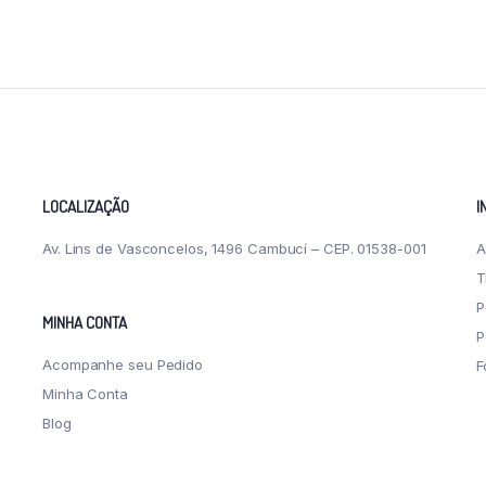
LOCALIZAÇÃO
I
Av. Lins de Vasconcelos, 1496 Cambucí – CEP. 01538-001
A
T
P
MINHA CONTA
P
Acompanhe seu Pedido
F
Minha Conta
Blog