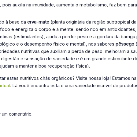
 pois auxilia na imunidade, aumenta o metabolismo, faz bem para a
do à base da
erva-mate
(planta originária da região subtropical d
oco e energiza o corpo e a mente, sendo rico em antioxidantes, p
antinas (estimulantes), ajuda a perder peso e a gordura da barriga
ológico e o desempenho físico e mental), nos sabores
pêssego
(
iedades nutritivas que auxiliam a perda de peso, melhoram a saú
 digestão e sensação de saciedade e é um grande estimulante d
 ajudam a manter a boa recuperação física).
tar estes nutritivos chás orgânicos? Visite nossa loja! Estamos n
irtual
. Lá você encontra esta e uma variedade incrível de produto
 um comentário.