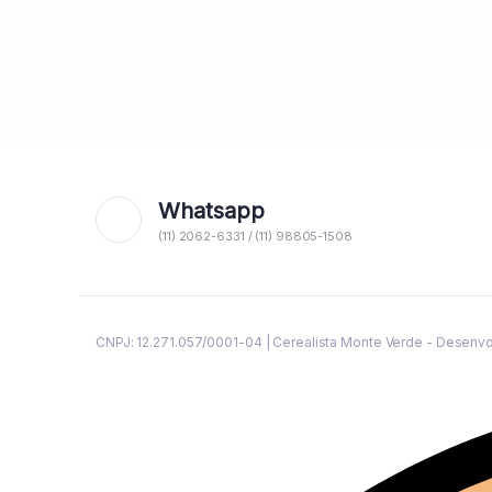
Whatsapp
(11) 2062-6331 / (11) 98805-1508
CNPJ: 12.271.057/0001-04 | Cerealista Monte Verde - Desenv