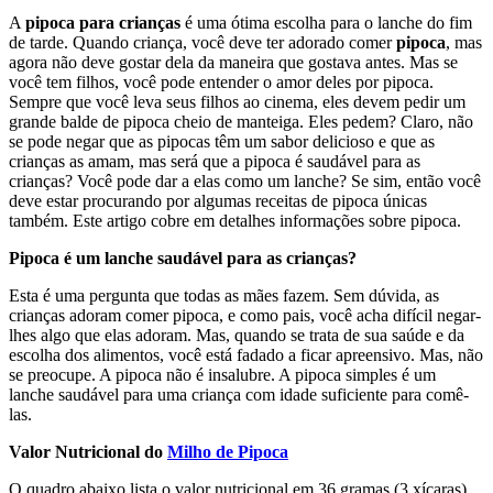
A
pipoca para crianças
é uma ótima escolha para o lanche do fim
de tarde. Quando criança, você deve ter adorado comer
pipoca
, mas
agora não deve gostar dela da maneira que gostava antes. Mas se
você tem filhos, você pode entender o amor deles por pipoca.
Sempre que você leva seus filhos ao cinema, eles devem pedir um
grande balde de pipoca cheio de manteiga. Eles pedem? Claro, não
se pode negar que as pipocas têm um sabor delicioso e que as
crianças as amam, mas será que a pipoca é saudável para as
crianças? Você pode dar a elas como um lanche? Se sim, então você
deve estar procurando por algumas receitas de pipoca únicas
também. Este artigo cobre em detalhes informações sobre pipoca.
Pipoca é um lanche saudável para as crianças?
Esta é uma pergunta que todas as mães fazem. Sem dúvida, as
crianças adoram comer pipoca, e como pais, você acha difícil negar-
lhes algo que elas adoram. Mas, quando se trata de sua saúde e da
escolha dos alimentos, você está fadado a ficar apreensivo. Mas, não
se preocupe. A pipoca não é insalubre. A pipoca simples é um
lanche saudável para uma criança com idade suficiente para comê-
las.
Valor Nutricional do
Milho de Pipoca
O quadro abaixo lista o valor nutricional em 36 gramas (3 xícaras)