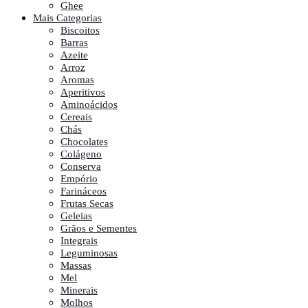
Ghee
Mais Categorias
Biscoitos
Barras
Azeite
Arroz
Aromas
Aperitivos
Aminoácidos
Cereais
Chás
Chocolates
Colágeno
Conserva
Empório
Farináceos
Frutas Secas
Geleias
Grãos e Sementes
Integrais
Leguminosas
Massas
Mel
Minerais
Molhos