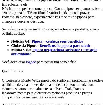
3- Aqueça ligeiramente as pipocas no micro-ondas e misture outros
ingredientes a ela.
Não há outro petisco como pipoca. Comer pipoca enquanto assiste a
seu programa de TV ou filme favorito lhe dá imenso prazer.
Portanto, não espere, experimente estas receitas de pipoca para
crianças e deixe-as desfrutar.
Se você quiser saber mais informações sobre este produtos, acesse
os links abaixo:
Notícias G1:
Pipoca – conheça seus benefícios
Clube da Pipoca:
Benefícios da pipoca para saúde
Minha Vida:
Pipoca proporciona saciedade e tem ação
antioxidante
Você deve estar
logado
para postar um comentário.
Quem Somos
O Cerealista Monte Verde nasceu do sonho em proporcionar saúde e
qualidade de vida através de uma alimentação equilibrada com
elementos naturais e totalmente saudáveis. Trabalhamos
incansavelmente para oferecer os melhores produtos a preços
competitivos de maneira prática e eficiente.