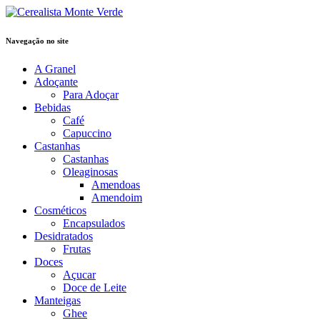
Navegação no site
A Granel
Adoçante
Para Adoçar
Bebidas
Café
Capuccino
Castanhas
Castanhas
Oleaginosas
Amendoas
Amendoim
Cosméticos
Encapsulados
Desidratados
Frutas
Doces
Açucar
Doce de Leite
Manteigas
Ghee