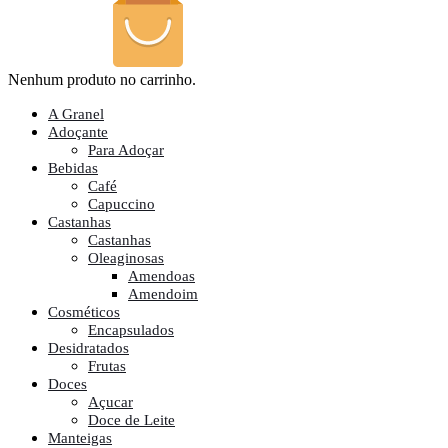
Nenhum produto no carrinho.
A Granel
Adoçante
Para Adoçar
Bebidas
Café
Capuccino
Castanhas
Castanhas
Oleaginosas
Amendoas
Amendoim
Cosméticos
Encapsulados
Desidratados
Frutas
Doces
Açucar
Doce de Leite
Manteigas