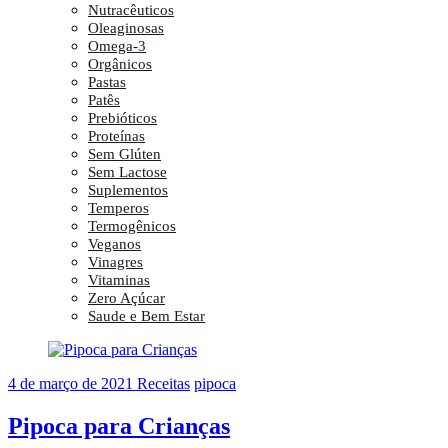
Nutracêuticos
Oleaginosas
Omega-3
Orgânicos
Pastas
Patês
Prebióticos
Proteínas
Sem Glúten
Sem Lactose
Suplementos
Temperos
Termogênicos
Veganos
Vinagres
Vitaminas
Zero Açúcar
Saude e Bem Estar
4 de março de 2021
Receitas
pipoca
Pipoca para Crianças