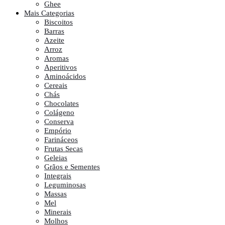
Ghee
Mais Categorias
Biscoitos
Barras
Azeite
Arroz
Aromas
Aperitivos
Aminoácidos
Cereais
Chás
Chocolates
Colágeno
Conserva
Empório
Farináceos
Frutas Secas
Geleias
Grãos e Sementes
Integrais
Leguminosas
Massas
Mel
Minerais
Molhos