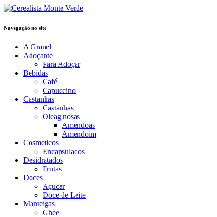
Navegação no site
A Granel
Adoçante
Para Adoçar
Bebidas
Café
Capuccino
Castanhas
Castanhas
Oleaginosas
Amendoas
Amendoim
Cosméticos
Encapsulados
Desidratados
Frutas
Doces
Açucar
Doce de Leite
Manteigas
Ghee