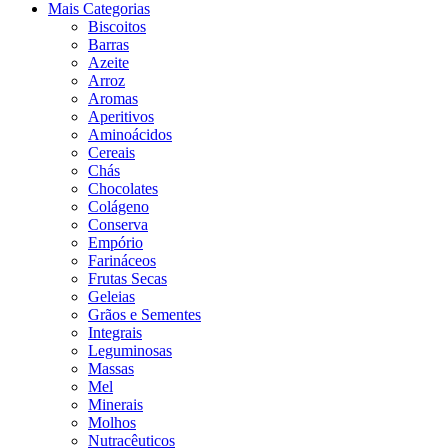
Mais Categorias
Biscoitos
Barras
Azeite
Arroz
Aromas
Aperitivos
Aminoácidos
Cereais
Chás
Chocolates
Colágeno
Conserva
Empório
Farináceos
Frutas Secas
Geleias
Grãos e Sementes
Integrais
Leguminosas
Massas
Mel
Minerais
Molhos
Nutracêuticos