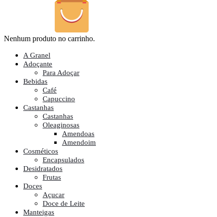
Nenhum produto no carrinho.
A Granel
Adoçante
Para Adoçar
Bebidas
Café
Capuccino
Castanhas
Castanhas
Oleaginosas
Amendoas
Amendoim
Cosméticos
Encapsulados
Desidratados
Frutas
Doces
Açucar
Doce de Leite
Manteigas