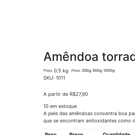
Amêndoa torrad
0,5 kg
Peso
Peso
250g, 500g, 1000g
SKU:
1011
A partir de
R$
27,90
10 em estoque
A pele das amêndoas concentra boa part
que se encontram antioxidantes como os
Peso
Preço
Quantidade