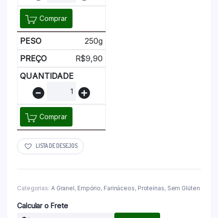
Comprar
250g
R$
9,90
Comprar
LISTA DE DESEJOS
Categorias:
A Granel
,
Empório
,
Farináceos
,
Proteínas
,
Sem Glúten
Calcular o Frete