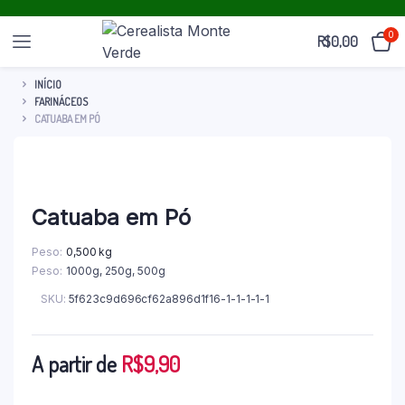
0
R$
0,00
INÍCIO
FARINÁCEOS
CATUABA EM PÓ
Catuaba em Pó
Peso
0,500 kg
Peso
1000g
,
250g
,
500g
SKU:
5f623c9d696cf62a896d1f16-1-1-1-1-1
A partir de
R$
9,90