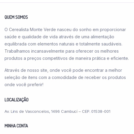
As
opções
podem
QUEM SOMOS
ser
O Cerealista Monte Verde nasceu do sonho em proporcionar
escolhidas
saúde e qualidade de vida através de uma alimentação
na
equilibrada com elementos naturais e totalmente saudáveis.
página
Trabalhamos incansavelmente para oferecer os melhores
do
produtos a preços competitivos de maneira prática e eficiente.
produto
Através de nosso site, onde você pode encontrar a melhor
seleção de itens com a comodidade de receber os produtos
onde você preferir!
LOCALIZAÇÃO
Av. Lins de Vasconcelos, 1496 Cambucí – CEP. 01538-001
MINHA CONTA