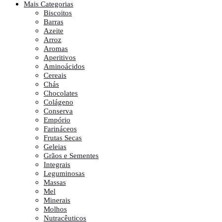
Mais Categorias
Biscoitos
Barras
Azeite
Arroz
Aromas
Aperitivos
Aminoácidos
Cereais
Chás
Chocolates
Colágeno
Conserva
Empório
Farináceos
Frutas Secas
Geleias
Grãos e Sementes
Integrais
Leguminosas
Massas
Mel
Minerais
Molhos
Nutracêuticos