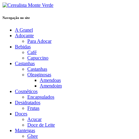
Navegação no site
A Granel
Adoçante
Para Adoçar
Bebidas
Café
Capuccino
Castanhas
Castanhas
Oleaginosas
Amendoas
Amendoim
Cosméticos
Encapsulados
Desidratados
Frutas
Doces
Açucar
Doce de Leite
Manteigas
Ghee