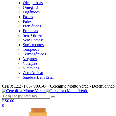
Oleaginosas
Omega-3
Orgânicos
Pastas
Patês
Prebióticos
Proteínas
Sem Glúten
Sem Lactose
Suplementos
Temperos
Termogênicos
Veganos
Vinagres
Vitaminas
Zero Açúcar
Saude e Bem Estar
CNPJ: 12.271.057/0001-04 | Cerealista Monte Verde - Desenvolvido
R$
0,00
0