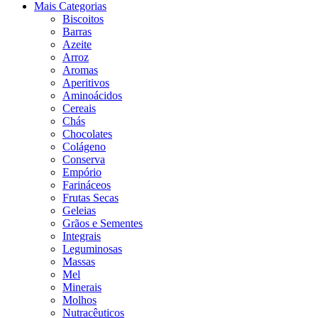
Mais Categorias
Biscoitos
Barras
Azeite
Arroz
Aromas
Aperitivos
Aminoácidos
Cereais
Chás
Chocolates
Colágeno
Conserva
Empório
Farináceos
Frutas Secas
Geleias
Grãos e Sementes
Integrais
Leguminosas
Massas
Mel
Minerais
Molhos
Nutracêuticos