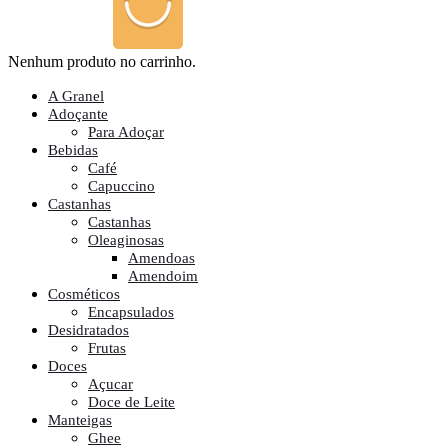
Nenhum produto no carrinho.
A Granel
Adoçante
Para Adoçar
Bebidas
Café
Capuccino
Castanhas
Castanhas
Oleaginosas
Amendoas
Amendoim
Cosméticos
Encapsulados
Desidratados
Frutas
Doces
Açucar
Doce de Leite
Manteigas
Ghee