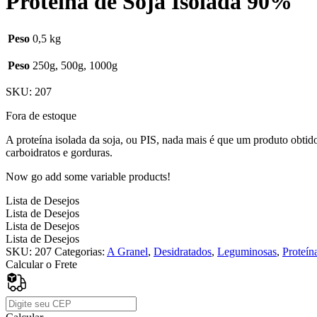
Proteina de Soja Isolada 90%
Peso
0,5 kg
Peso
250g, 500g, 1000g
SKU:
207
Fora de estoque
A proteína isolada da soja, ou PIS, nada mais é que um produto obti
carboidratos e gorduras.
Now go add some variable products!
Lista de Desejos
Lista de Desejos
Lista de Desejos
Lista de Desejos
SKU:
207
Categorias:
A Granel
,
Desidratados
,
Leguminosas
,
Proteín
Calcular o Frete