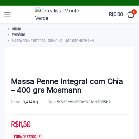
0
R$
0,00
INÍCIO
EMPÓRIO
MASSA PENNE INTEGRAL COM CHIA – 400 GRS MOSMANN
Massa Penne Integral com Chia
– 400 grs Mosmann
Peso
0,414 kg
SKU:
5f623ceb696cf631cd3885b2
R$
11,50
FORA DE ESTOQUE