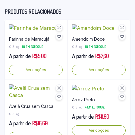
PRODUTOS RELACIONADOS
Farinha de Maracujá
Amendoim Doce
0.5 kg
10 EM ESTOQUE
0.5 kg
10 EM ESTOQUE
A partir de
R$
5,00
A partir de
R$
7,60
Este
Este
Ver opções
Ver opções
produto
pro
tem
tem
várias
vári
variantes.
vari
Arroz Preto
As
As
Avelã Crua sem Casca
0.5 kg
4 EM ESTOQUE
opções
opç
0.5 kg
A partir de
R$
11,90
podem
pod
A partir de
R$
16,60
ser
ser
Este
Ver opções
escolhidas
esco