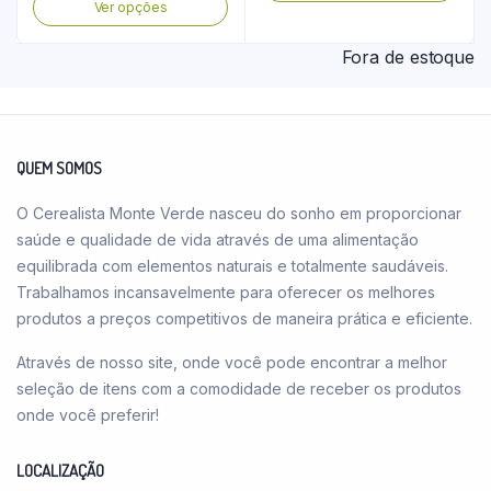
Este
pro
Ver opções
na
na
produto
tem
página
pág
tem
vári
Fora de estoque
do
do
várias
vari
produto
pro
variantes.
As
As
opç
opções
pod
QUEM SOMOS
podem
ser
ser
esco
O Cerealista Monte Verde nasceu do sonho em proporcionar
escolhidas
na
saúde e qualidade de vida através de uma alimentação
na
pág
equilibrada com elementos naturais e totalmente saudáveis.
página
do
Trabalhamos incansavelmente para oferecer os melhores
do
pro
produtos a preços competitivos de maneira prática e eficiente.
produto
Através de nosso site, onde você pode encontrar a melhor
seleção de itens com a comodidade de receber os produtos
onde você preferir!
LOCALIZAÇÃO