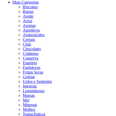
Mais Categorias
Biscoitos
Barras
Azeite
Arroz
Aromas
Aperitivos
Aminoácidos
Cereais
Chás
Chocolates
Colágeno
Conserva
Empório
Farináceos
Frutas Secas
Geleias
Grãos e Sementes
Integrais
Leguminosas
Massas
Mel
Minerais
Molhos
Nutracêuticos