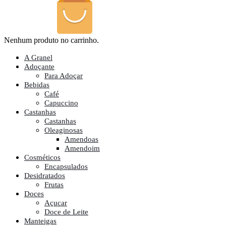
Nenhum produto no carrinho.
A Granel
Adoçante
Para Adoçar
Bebidas
Café
Capuccino
Castanhas
Castanhas
Oleaginosas
Amendoas
Amendoim
Cosméticos
Encapsulados
Desidratados
Frutas
Doces
Açucar
Doce de Leite
Manteigas