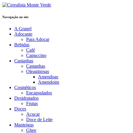
Navegação no site
A Granel
Adoçante
Para Adoçar
Bebidas
Café
Capuccino
Castanhas
Castanhas
Oleaginosas
Amendoas
Amendoim
Cosméticos
Encapsulados
Desidratados
Frutas
Doces
Açucar
Doce de Leite
Manteigas
Ghee