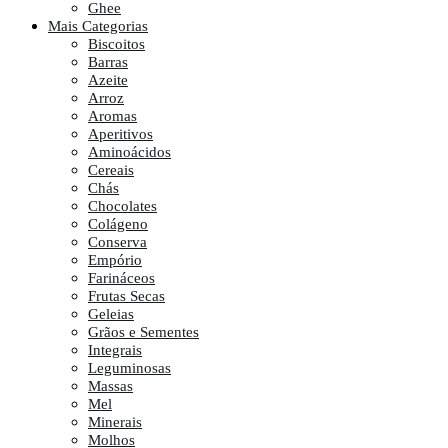
Ghee
Mais Categorias
Biscoitos
Barras
Azeite
Arroz
Aromas
Aperitivos
Aminoácidos
Cereais
Chás
Chocolates
Colágeno
Conserva
Empório
Farináceos
Frutas Secas
Geleias
Grãos e Sementes
Integrais
Leguminosas
Massas
Mel
Minerais
Molhos