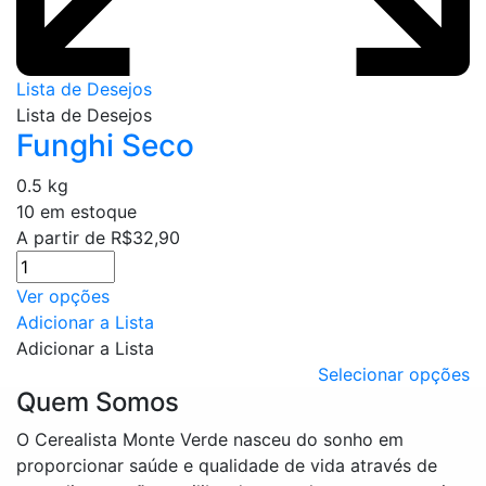
Lista de Desejos
Lista de Desejos
Funghi Seco
0.5 kg
10 em estoque
A partir de
R$
32,90
Este
Ver opções
produto
Adicionar a Lista
tem
Adicionar a Lista
várias
Selecionar opções
Quem Somos
variantes.
As
O Cerealista Monte Verde nasceu do sonho em
opções
proporcionar saúde e qualidade de vida através de
podem