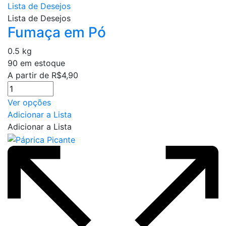
Lista de Desejos
Lista de Desejos
Fumaça em Pó
0.5 kg
90 em estoque
A partir de
R$
4,90
Este
Ver opções
produto
Adicionar a Lista
tem
Adicionar a Lista
várias
variantes.
As
opções
podem
ser
escolhidas
na