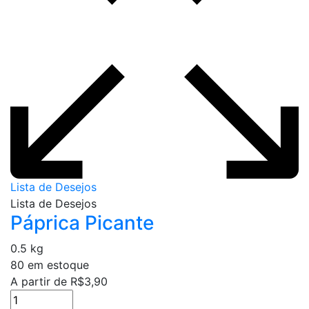
página
do
produto
Lista de Desejos
Lista de Desejos
Páprica Picante
0.5 kg
80 em estoque
A partir de
R$
3,90