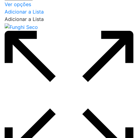
Este
Ver opções
produto
Adicionar a Lista
tem
Adicionar a Lista
várias
variantes.
As
opções
podem
ser
escolhidas
na
página
do
produto