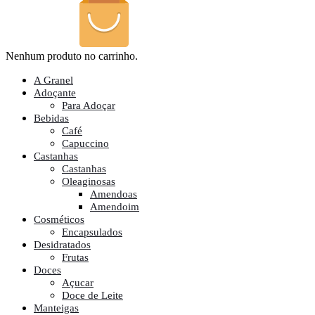
Nenhum produto no carrinho.
A Granel
Adoçante
Para Adoçar
Bebidas
Café
Capuccino
Castanhas
Castanhas
Oleaginosas
Amendoas
Amendoim
Cosméticos
Encapsulados
Desidratados
Frutas
Doces
Açucar
Doce de Leite
Manteigas