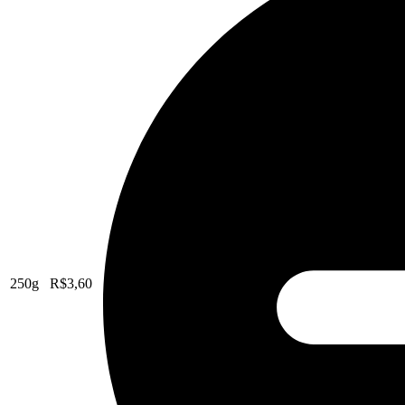
250g
R$
3,60