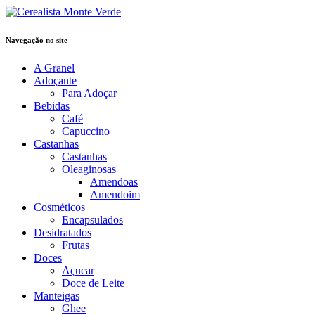
Navegação no site
A Granel
Adoçante
Para Adoçar
Bebidas
Café
Capuccino
Castanhas
Castanhas
Oleaginosas
Amendoas
Amendoim
Cosméticos
Encapsulados
Desidratados
Frutas
Doces
Açucar
Doce de Leite
Manteigas
Ghee