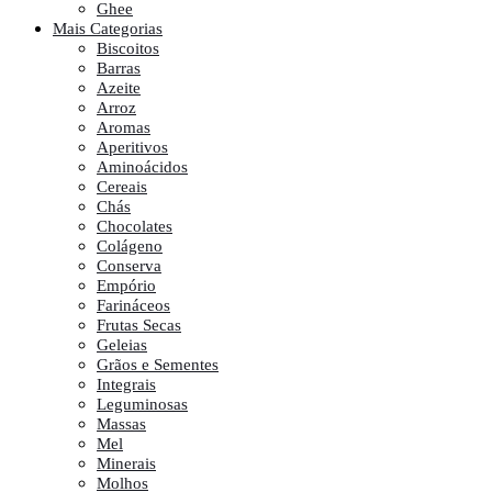
Ghee
Mais Categorias
Biscoitos
Barras
Azeite
Arroz
Aromas
Aperitivos
Aminoácidos
Cereais
Chás
Chocolates
Colágeno
Conserva
Empório
Farináceos
Frutas Secas
Geleias
Grãos e Sementes
Integrais
Leguminosas
Massas
Mel
Minerais
Molhos