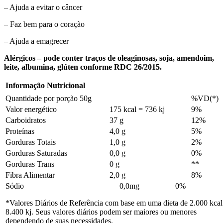
– Ajuda a evitar o câncer
– Faz bem para o coração
– Ajuda a emagrecer
Alérgicos – pode conter traços de oleaginosas, soja, amendoim,
leite, albumina, glúten conforme RDC 26/2015.
Informação Nutricional
Quantidade por porção 50g
%VD(*)
Valor energético
175 kcal = 736 kj
9%
Carboidratos
37 g
12%
Proteínas
4,0 g
5%
Gorduras Totais
1,0 g
2%
Gorduras Saturadas
0,0 g
0%
Gorduras Trans
0 g
**
Fibra Alimentar
2,0 g
8%
Sódio 0,0mg 0%
*Valores Diários de Referência com base em uma dieta de 2.000 kcal
8.400 kj. Seus valores diários podem ser maiores ou menores
dependendo de suas necessidades.