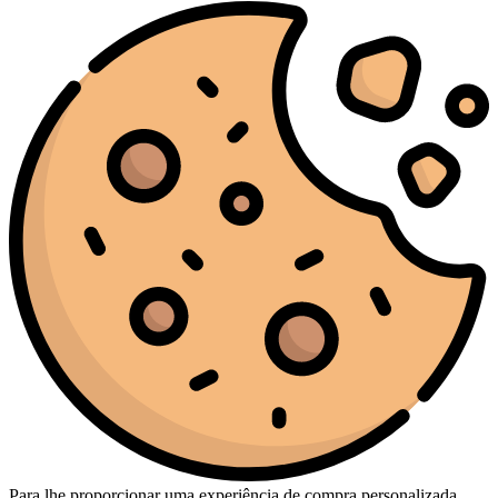
Para lhe proporcionar uma experiência de compra personalizada,