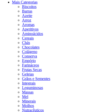
Mais Categorias
Biscoitos
Barras
Azeite
Arroz
Aromas
Aperitivos
Aminoácidos
Cereais
Chás
Chocolates
Colágeno
Conserva
Empório
Farináceos
Frutas Secas
Geleias
Grãos e Sementes
Integrais
Leguminosas
Massas
Mel
Minerais
Molhos
Nutracêuticos