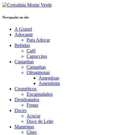
Navegação no site
A Granel
Adoçante
Para Adoçar
Bebidas
Café
Capuccino
Castanhas
Castanhas
Oleaginosas
Amendoas
Amendoim
Cosméticos
Encapsulados
Desidratados
Frutas
Doces
Açucar
Doce de Leite
Manteigas
Ghee