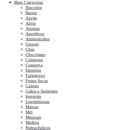
Mais Categorias
Biscoitos
Barras
Azeite
Arroz
Aromas
Aperitivos
Aminoácidos
Cereais
Chás
Chocolates
Colágeno
Conserva
Empório
Farináceos
Frutas Secas
Geleias
Grãos e Sementes
Integrais
Leguminosas
Massas
Mel
Minerais
Molhos
Nutracêuticos