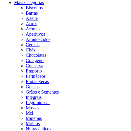
Mais Categorias
Biscoitos
Barras
Azeite
Arroz
Aromas
Aperitivos
Aminoácidos
Cereais
Chás
Chocolates
Colágeno
Conserva
Empório
Farináceos
Frutas Secas
Geleias
Grãos e Sementes
Integrais
Leguminosas
Massas
Mel
Minerais
Molhos
Nutracêuticos