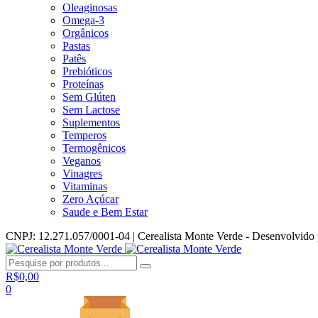
Oleaginosas
Omega-3
Orgânicos
Pastas
Patês
Prebióticos
Proteínas
Sem Glúten
Sem Lactose
Suplementos
Temperos
Termogênicos
Veganos
Vinagres
Vitaminas
Zero Açúcar
Saude e Bem Estar
CNPJ: 12.271.057/0001-04 | Cerealista Monte Verde - Desenvolvido
R$
0,00
0