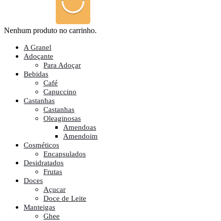
Nenhum produto no carrinho.
A Granel
Adoçante
Para Adoçar
Bebidas
Café
Capuccino
Castanhas
Castanhas
Oleaginosas
Amendoas
Amendoim
Cosméticos
Encapsulados
Desidratados
Frutas
Doces
Açucar
Doce de Leite
Manteigas
Ghee