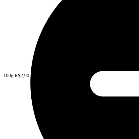
100g
R$
2,90