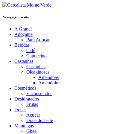
Navegação no site
A Granel
Adoçante
Para Adoçar
Bebidas
Café
Capuccino
Castanhas
Castanhas
Oleaginosas
Amendoas
Amendoim
Cosméticos
Encapsulados
Desidratados
Frutas
Doces
Açucar
Doce de Leite
Manteigas
Ghee