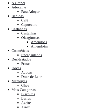
A Granel
Adoçante
Para Adoçar
Bebidas
Café
Capuccino
Castanhas
Castanhas
Oleaginosas
Amendoas
Amendoim
Cosméticos
Encapsulados
Desidratados
Frutas
Doces
Açucar
Doce de Leite
Manteigas
Ghee
Mais Categorias
Biscoitos
Barras
Azeite
Arroz