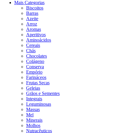
Mais Categorias
Biscoitos
Barras
Azeite
Arroz
Aromas
Aperitivos
Aminoácidos
Cereais
Chás
Chocolates
Colágeno
Conserva
Empório
Farináceos
Frutas Secas
Geleias
Grãos e Sementes
Integrais
Leguminosas
Massas
Mel
Minerais
Molhos
Nutracêuticos