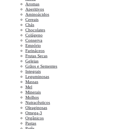
Aromas
Aperitivos
Aminoácidos
Cereais
Chás
Chocolates
Colágeno
Conserva
Empório
Farináceos
Frutas Secas
Geleias
Grãos e Sementes
Integrais
Leguminosas
Massas
Mel
Minerais
Molhos
Nutracêuticos
Oleaginosas
Omega-3
Orgânicos
Pastas
Patês