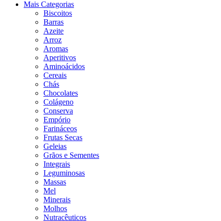
Mais Categorias
Biscoitos
Barras
Azeite
Arroz
Aromas
Aperitivos
Aminoácidos
Cereais
Chás
Chocolates
Colágeno
Conserva
Empório
Farináceos
Frutas Secas
Geleias
Grãos e Sementes
Integrais
Leguminosas
Massas
Mel
Minerais
Molhos
Nutracêuticos