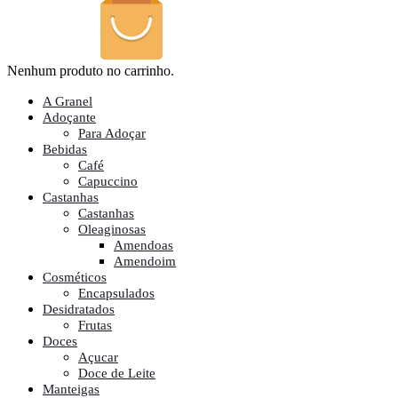
Nenhum produto no carrinho.
A Granel
Adoçante
Para Adoçar
Bebidas
Café
Capuccino
Castanhas
Castanhas
Oleaginosas
Amendoas
Amendoim
Cosméticos
Encapsulados
Desidratados
Frutas
Doces
Açucar
Doce de Leite
Manteigas