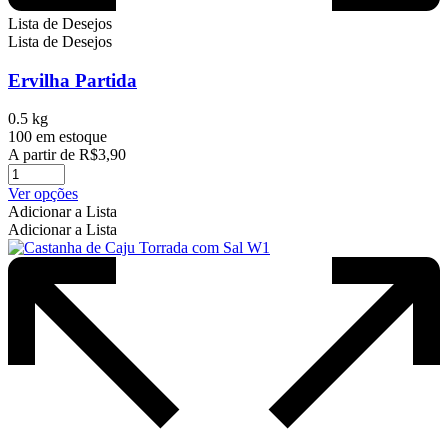
Lista de Desejos
Lista de Desejos
Ervilha Partida
0.5 kg
100 em estoque
A partir de
R$
3,90
Este
Ver opções
produto
Adicionar a Lista
tem
Adicionar a Lista
várias
variantes.
As
opções
podem
ser
escolhidas
na
página
do
produto