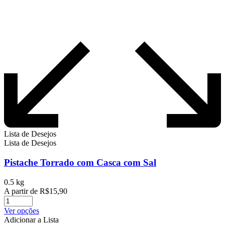
Lista de Desejos
Lista de Desejos
Pistache Torrado com Casca com Sal
0.5 kg
A partir de
R$
15,90
Este
Ver opções
produto
Adicionar a Lista