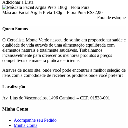
tem
Adicionar a Lista
várias
variantes.
Máscara Facial Argila Preta 180g – Flora Pura
R$
32,90
As
Fora de estoque
opções
podem
Quem Somos
ser
escolhidas
O Cerealista Monte Verde nasceu do sonho em proporcionar saúde e
na
qualidade de vida através de uma alimentação equilibrada com
página
elementos naturais e totalmente saudáveis. Trabalhamos
do
incansavelmente para oferecer os melhores produtos a preços
produto
competitivos de maneira prática e eficiente.
Através de nosso site, onde você pode encontrar a melhor seleção de
itens com a comodidade de receber os produtos onde você preferir!
Localização
Av. Lins de Vasconcelos, 1496 Cambucí – CEP. 01538-001
Minha Conta
Acompanhe seu Pedido
Minha Conta