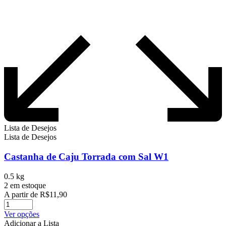
Lista de Desejos
Lista de Desejos
Castanha de Caju Torrada com Sal W1
0.5 kg
2 em estoque
A partir de
R$
11,90
Este
Ver opções
produto
Adicionar a Lista