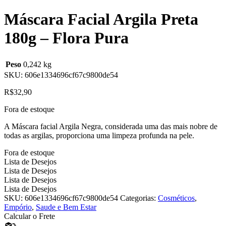
Máscara Facial Argila Preta
180g – Flora Pura
Peso
0,242 kg
SKU:
606e1334696cf67c9800de54
R$
32,90
Fora de estoque
A Máscara facial Argila Negra, considerada uma das mais nobre de
todas as argilas, proporciona uma limpeza profunda na pele.
Fora de estoque
Lista de Desejos
Lista de Desejos
Lista de Desejos
Lista de Desejos
SKU:
606e1334696cf67c9800de54
Categorias:
Cosméticos
,
Empório
,
Saude e Bem Estar
Calcular o Frete