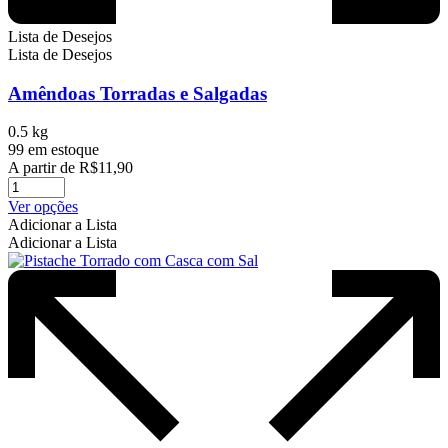
Lista de Desejos
Lista de Desejos
Amêndoas Torradas e Salgadas
0.5 kg
99 em estoque
A partir de
R$
11,90
Este
Ver opções
produto
Adicionar a Lista
tem
Adicionar a Lista
várias
variantes.
As
opções
podem
ser
escolhidas
na
página
do
produto