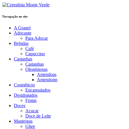
Navegação no site
A Granel
Adoçante
Para Adoçar
Bebidas
Café
Capuccino
Castanhas
Castanhas
Oleaginosas
Amendoas
Amendoim
Cosméticos
Encapsulados
Desidratados
Frutas
Doces
Açucar
Doce de Leite
Manteigas
Ghee