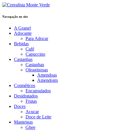
Navegação no site
A Granel
Adoçante
Para Adoçar
Bebidas
Café
Capuccino
Castanhas
Castanhas
Oleaginosas
Amendoas
Amendoim
Cosméticos
Encapsulados
Desidratados
Frutas
Doces
Açucar
Doce de Leite
Manteigas
Ghee