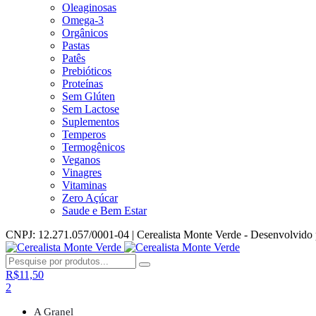
Oleaginosas
Omega-3
Orgânicos
Pastas
Patês
Prebióticos
Proteínas
Sem Glúten
Sem Lactose
Suplementos
Temperos
Termogênicos
Veganos
Vinagres
Vitaminas
Zero Açúcar
Saude e Bem Estar
CNPJ: 12.271.057/0001-04 | Cerealista Monte Verde - Desenvolvido
R$
11,50
2
A Granel