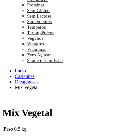
Proteínas
Sem Glúten
Sem Lactose
Suplementos
Temperos
Termogênicos
Veganos
Vinagres
Vitaminas
Zero Açúcar
Saude e Bem Estar
Início
Castanhas
Oleaginosas
Mix Vegetal
Mix Vegetal
Peso
0,5 kg