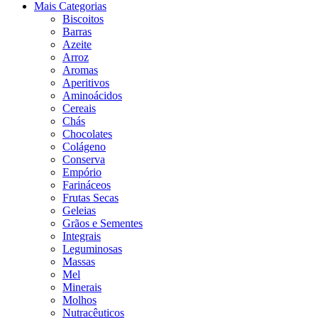
Mais Categorias
Biscoitos
Barras
Azeite
Arroz
Aromas
Aperitivos
Aminoácidos
Cereais
Chás
Chocolates
Colágeno
Conserva
Empório
Farináceos
Frutas Secas
Geleias
Grãos e Sementes
Integrais
Leguminosas
Massas
Mel
Minerais
Molhos
Nutracêuticos