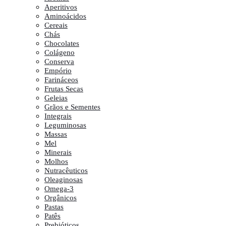
Aperitivos
Aminoácidos
Cereais
Chás
Chocolates
Colágeno
Conserva
Empório
Farináceos
Frutas Secas
Geleias
Grãos e Sementes
Integrais
Leguminosas
Massas
Mel
Minerais
Molhos
Nutracêuticos
Oleaginosas
Omega-3
Orgânicos
Pastas
Patês
Prebióticos