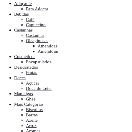
Adoçante
Para Adoçar
Bebidas
Café
Capuccino
Castanhas
Castanhas
Oleaginosas
Amendoas
Amendoim
Cosméticos
Encapsulados
Desidratados
Frutas
Doces
Açucar
Doce de Leite
Manteigas
Ghee
Mais Categorias
Biscoitos
Barras
Azeite
Arroz
Aromas