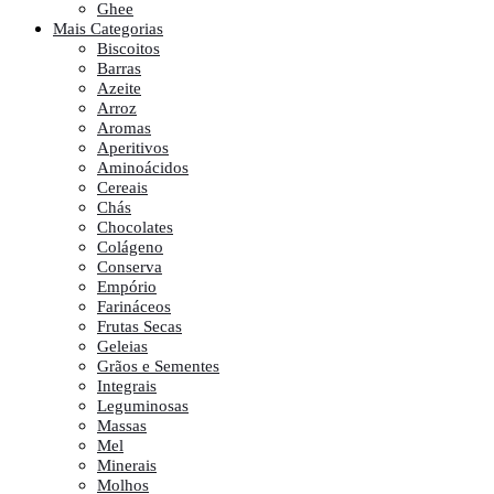
Ghee
Mais Categorias
Biscoitos
Barras
Azeite
Arroz
Aromas
Aperitivos
Aminoácidos
Cereais
Chás
Chocolates
Colágeno
Conserva
Empório
Farináceos
Frutas Secas
Geleias
Grãos e Sementes
Integrais
Leguminosas
Massas
Mel
Minerais
Molhos