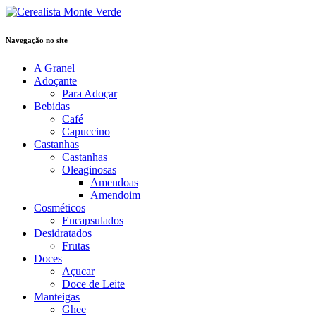
Navegação no site
A Granel
Adoçante
Para Adoçar
Bebidas
Café
Capuccino
Castanhas
Castanhas
Oleaginosas
Amendoas
Amendoim
Cosméticos
Encapsulados
Desidratados
Frutas
Doces
Açucar
Doce de Leite
Manteigas
Ghee