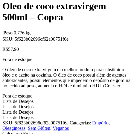
Oleo de coco extravirgem
500ml – Copra
Peso
0,776 kg
SKU:
5f623b02696cf62a00751f6e
R$
57,90
Fora de estoque
O óleo de coco extra virgem é o melhor produto para substituir o
óleo e o azeite na cozinha. O óleo de coco possui além de agentes
antioxidantes, possui elementos que impedem o depósito de gordura
no tecido adiposo, aumenta o HDL e diminui o HDL (Colester
Fora de estoque
Lista de Desejos
Lista de Desejos
Lista de Desejos
Lista de Desejos
SKU:
5f623b02696cf62a00751f6e
Categorias:
Empório
,
Oleaginosas
,
Sem Glúten
,
Veganos
Calcular o Frete