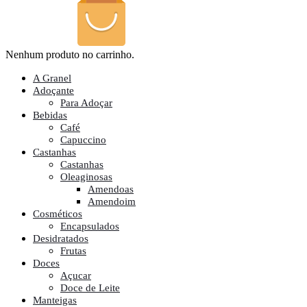
Nenhum produto no carrinho.
A Granel
Adoçante
Para Adoçar
Bebidas
Café
Capuccino
Castanhas
Castanhas
Oleaginosas
Amendoas
Amendoim
Cosméticos
Encapsulados
Desidratados
Frutas
Doces
Açucar
Doce de Leite
Manteigas