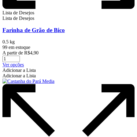
Lista de Desejos
Lista de Desejos
Farinha de Grão de Bico
0.5 kg
99 em estoque
A partir de
R$
4,90
Este
Ver opções
produto
Adicionar a Lista
tem
Adicionar a Lista
várias
variantes.
As
opções
podem
ser
escolhidas
na
página
do
produto