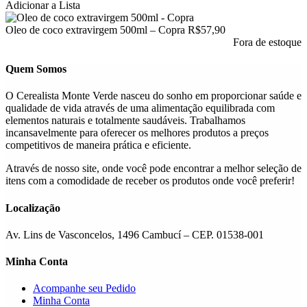
tem
Adicionar a Lista
várias
variantes.
Oleo de coco extravirgem 500ml – Copra
R$
57,90
As
Fora de estoque
opções
podem
Quem Somos
ser
escolhidas
O Cerealista Monte Verde nasceu do sonho em proporcionar saúde e
na
qualidade de vida através de uma alimentação equilibrada com
página
elementos naturais e totalmente saudáveis. Trabalhamos
do
incansavelmente para oferecer os melhores produtos a preços
produto
competitivos de maneira prática e eficiente.
Através de nosso site, onde você pode encontrar a melhor seleção de
itens com a comodidade de receber os produtos onde você preferir!
Localização
Av. Lins de Vasconcelos, 1496 Cambucí – CEP. 01538-001
Minha Conta
Acompanhe seu Pedido
Minha Conta