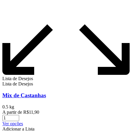
Lista de Desejos
Lista de Desejos
Mix de Castanhas
0.5 kg
A partir de
R$
11,90
Este
Ver opções
produto
Adicionar a Lista