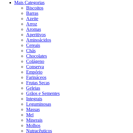
Mais Categorias
Biscoitos
Barras
Azeite
Arroz
Aromas
Aperitivos
Aminoácidos
Cereais
Chás
Chocolates
Colágeno
Conserva
Empório
Farináceos
Frutas Secas
Geleias
Grãos e Sementes
Integrais
Leguminosas
Massas
Mel
Minerais
Molhos
Nutracêuticos