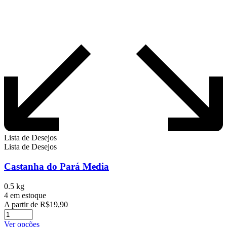
Lista de Desejos
Lista de Desejos
Castanha do Pará Media
0.5 kg
4 em estoque
A partir de
R$
19,90
Este
Ver opções