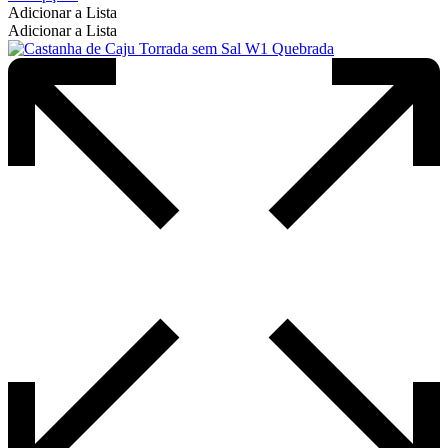
produto
Adicionar a Lista
tem
Adicionar a Lista
várias
variantes.
As
opções
podem
ser
escolhidas
na
página
do
produto