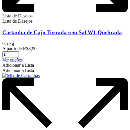
Lista de Desejos
Lista de Desejos
Castanha de Caju Torrada sem Sal W1 Quebrada
0.5 kg
A partir de
R$
8,90
Este
Ver opções
produto
Adicionar a Lista
tem
Adicionar a Lista
várias
variantes.
As
opções
podem
ser
escolhidas
na
página
do
produto