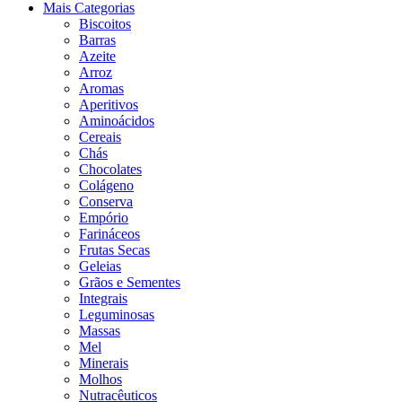
Mais Categorias
Biscoitos
Barras
Azeite
Arroz
Aromas
Aperitivos
Aminoácidos
Cereais
Chás
Chocolates
Colágeno
Conserva
Empório
Farináceos
Frutas Secas
Geleias
Grãos e Sementes
Integrais
Leguminosas
Massas
Mel
Minerais
Molhos
Nutracêuticos