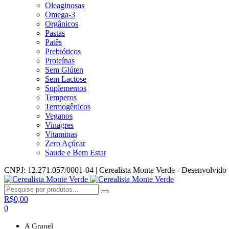
Oleaginosas
Omega-3
Orgânicos
Pastas
Patês
Prebióticos
Proteínas
Sem Glúten
Sem Lactose
Suplementos
Temperos
Termogênicos
Veganos
Vinagres
Vitaminas
Zero Açúcar
Saude e Bem Estar
CNPJ: 12.271.057/0001-04 | Cerealista Monte Verde - Desenvolvido
R$
0,00
0
A Granel