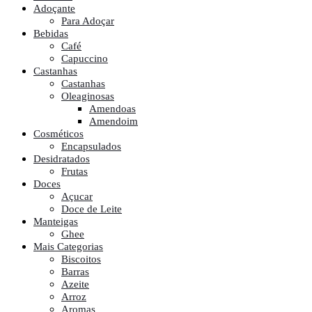
Adoçante
Para Adoçar
Bebidas
Café
Capuccino
Castanhas
Castanhas
Oleaginosas
Amendoas
Amendoim
Cosméticos
Encapsulados
Desidratados
Frutas
Doces
Açucar
Doce de Leite
Manteigas
Ghee
Mais Categorias
Biscoitos
Barras
Azeite
Arroz
Aromas