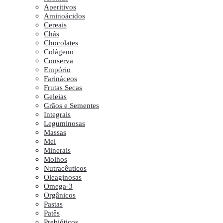
Aperitivos
Aminoácidos
Cereais
Chás
Chocolates
Colágeno
Conserva
Empório
Farináceos
Frutas Secas
Geleias
Grãos e Sementes
Integrais
Leguminosas
Massas
Mel
Minerais
Molhos
Nutracêuticos
Oleaginosas
Omega-3
Orgânicos
Pastas
Patês
Prebióticos