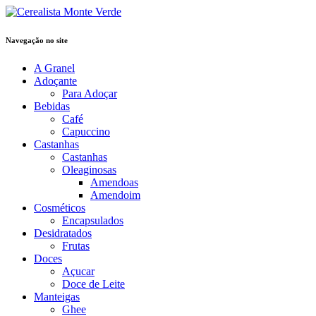
Navegação no site
A Granel
Adoçante
Para Adoçar
Bebidas
Café
Capuccino
Castanhas
Castanhas
Oleaginosas
Amendoas
Amendoim
Cosméticos
Encapsulados
Desidratados
Frutas
Doces
Açucar
Doce de Leite
Manteigas
Ghee