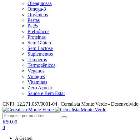
Oleaginosas
Omega-3
Orgânicos
Pastas
Patês
Prebióticos
Proteínas
Sem Glúten
Sem Lactose
Suplementos
Temperos
Termogênicos
Veganos
Vinagres
Vitaminas
Zero Açúcar
Saude e Bem Estar
CNPJ: 12.271.057/0001-04 | Cerealista Monte Verde - Desenvolvido
R$
0,00
0
A Granel