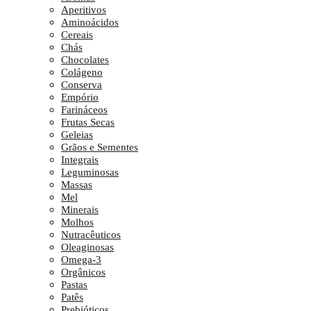
Aperitivos
Aminoácidos
Cereais
Chás
Chocolates
Colágeno
Conserva
Empório
Farináceos
Frutas Secas
Geleias
Grãos e Sementes
Integrais
Leguminosas
Massas
Mel
Minerais
Molhos
Nutracêuticos
Oleaginosas
Omega-3
Orgânicos
Pastas
Patês
Prebióticos