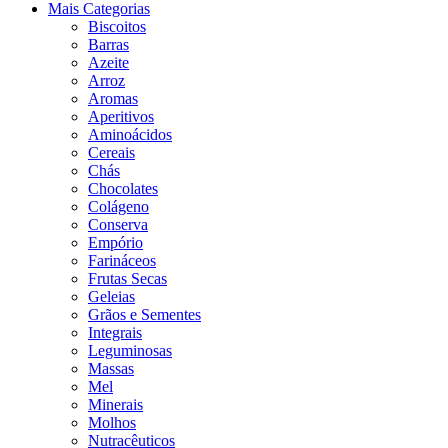
Mais Categorias
Biscoitos
Barras
Azeite
Arroz
Aromas
Aperitivos
Aminoácidos
Cereais
Chás
Chocolates
Colágeno
Conserva
Empório
Farináceos
Frutas Secas
Geleias
Grãos e Sementes
Integrais
Leguminosas
Massas
Mel
Minerais
Molhos
Nutracêuticos