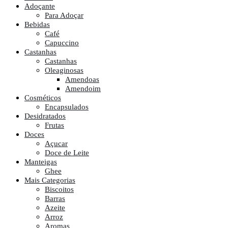
Adoçante
Para Adoçar
Bebidas
Café
Capuccino
Castanhas
Castanhas
Oleaginosas
Amendoas
Amendoim
Cosméticos
Encapsulados
Desidratados
Frutas
Doces
Açucar
Doce de Leite
Manteigas
Ghee
Mais Categorias
Biscoitos
Barras
Azeite
Arroz
Aromas