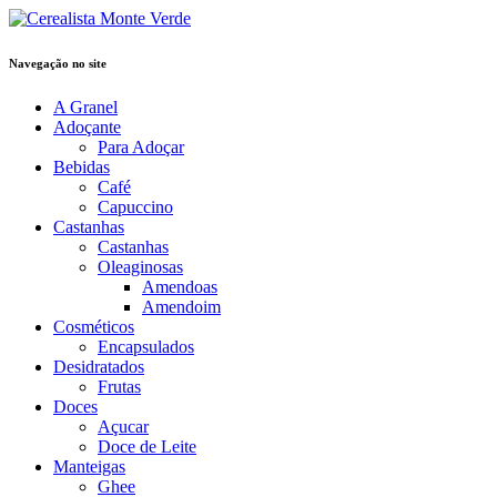
Navegação no site
A Granel
Adoçante
Para Adoçar
Bebidas
Café
Capuccino
Castanhas
Castanhas
Oleaginosas
Amendoas
Amendoim
Cosméticos
Encapsulados
Desidratados
Frutas
Doces
Açucar
Doce de Leite
Manteigas
Ghee